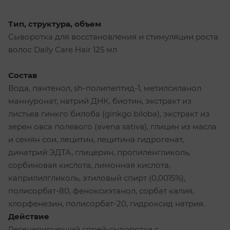
Тип, структура, объем
Сыворотка для восстановления и стимуляции роста
волос Daily Care Hair 125 мл
Состав
Вода, пантенол, sh-полипептид-1, метилсиланол
маннуронат, натрий ДНК, биотин, экстракт из
листьев гинкго билоба (ginkgo biloba), экстракт из
зерен овса полевого (avena sativa), глицин из масла
и семян сои, лецитин, лецитина гидрогенат,
динатрий ЭДТА, глицерин, пропиленгликоль,
сорбиновая кислота, лимонная кислота,
каприлилгликоль, этиловый спирт (0,0015%),
полисорбат-80, феноксиэтанол, сорбат калия,
хлорфенезин, полисорбат-20, гидроксид натрия.
Действие
Регенерирующий спрей-сыворотка с