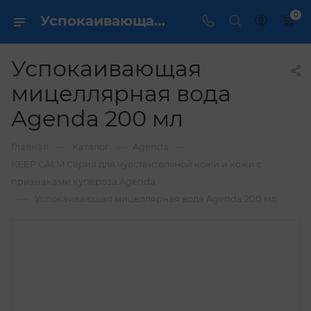
0
Успокаивающая мицеллярная вода Agenda 200 мл купить по выгодной цене в интернет магазине
Успокаивающая
мицеллярная вода
Agenda 200 мл
—
—
—
Главная
Каталог
Agenda
KEEP CALM Серия для чувствительной кожи и кожи с
признаками купероза Agenda
—
Успокаивающая мицеллярная вода Agenda 200 мл