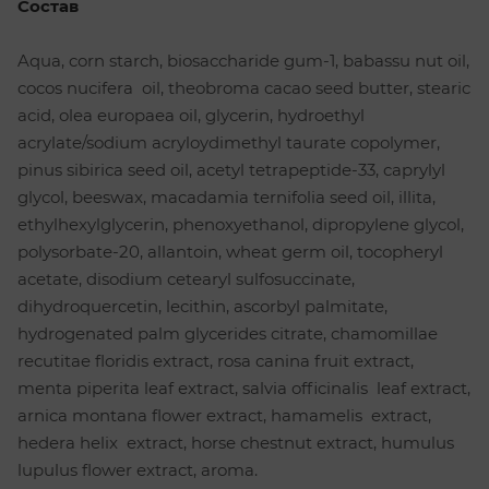
Состав
Aqua, corn starch, biosaccharide gum-1, babassu nut oil,
cocos nucifera oil, theobroma cacao seed butter, stearic
acid, olea europaea oil, glycerin, hydroethyl
acrylate/sodium acryloydimethyl taurate copolymer,
pinus sibirica seed oil, acetyl tetrapeptide-33, caprylyl
glycol, beeswax, macadamia ternifolia seed oil, illita,
ethylhexylglycerin, phenoxyethanol, dipropylene glycol,
polysorbatе-20, allantoin, wheat germ oil, tocopheryl
acetate, disodium cetearyl sulfosuccinate,
dihydroquercetin, lecithin, ascorbyl palmitate,
hydrogenated palm glycerides citrate, chamomillae
recutitae floridis extract, rosa caninа fruit extract,
menta piperita leaf extract, salvia officinalis leaf extract,
arnica montana flower extract, hamamelis extract,
hedera helix extract, horse chestnut extract, humulus
lupulus flower extract, aroma.