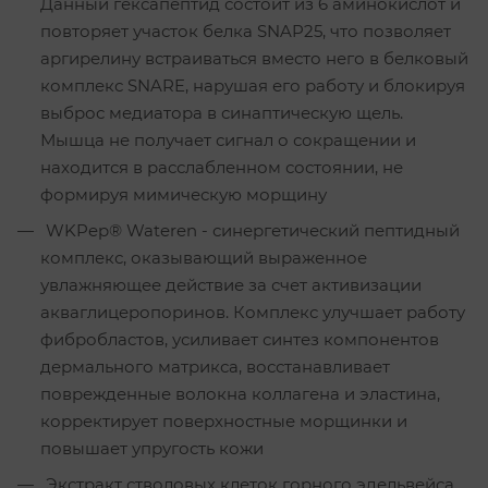
Данный гексапептид состоит из 6 аминокислот и
повторяет участок белка SNAP25, что позволяет
аргирелину встраиваться вместо него в белковый
комплекс SNARE, нарушая его работу и блокируя
выброс медиатора в синаптическую щель.
Мышца не получает сигнал о сокращении и
находится в расслабленном состоянии, не
формируя мимическую морщину
WKPep® Wateren - синергетический пептидный
комплекс, оказывающий выраженное
увлажняющее действие за счет активизации
акваглицеропоринов. Комплекс улучшает работу
фибробластов, усиливает синтез компонентов
дермального матрикса, восстанавливает
поврежденные волокна коллагена и эластина,
корректирует поверхностные морщинки и
повышает упругость кожи
Экстракт стволовых клеток горного эдельвейса