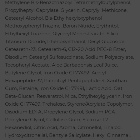
Methylene Bis-Benzotriazolyl Tetramethylbutylphenol,
Propylheptyl Caprylate, Glycerin, Caprylyl Methicone,
Cetearyl Alcohol, Bis-Ethylhexyloxyphenol
Methoxyphenyl Triazine, Boron Nitride, Erythritol,
Ethylhexyl Triazone, Glyceryl Monostearate, Silica,
Titanium Dioxide, Phenoxyethanol, Decyl Glucoside,
Ceteareth-23, Ceteareth-6, C12-20 Acid PEG-8 Ester,
Disodium Cetearyl Sulfosuccinate, Sodium Polyacrylate,
Tocopheryl Acetate, Aloe Barbadensis Leaf Juice,
Butylene Glycol, Iron Oxide CI 77492, Acetyl
Hexapeptide-37, Palmitoyl Pentapeptide-4, Xanthan
Gum, Betaine, Iron Oxide CI 77491, Lactic Acid, Oat
Beta-Glucan, Resveratrol, Mica, Ethylhexylglycerin, Iron
Oxide CI 77499, Trehalose, Styrene/Acrylate Copolymer,
Disodium EDTA, Propylene Glycol, Sodium PCA,
Pentylene Glycol, Cellulose Gum, Sucrose, 1,2-
Hexanediol, Citric Acid, Aroma, Citronellol, Linalool,
Hydroxycitronellal, Benzyle Salicylate, Hexyl Cinnamal,