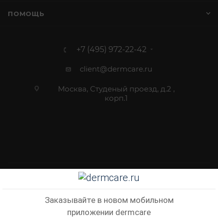
ПОМОЩЬ
+7 (495) 972-22-42
client@dermcare.ru
Москва, Студеный проезд, д.2 ,
корп.1
2012 - 2026 © Dermcare.ru - интернет-магазин косметики
Заказывайте в новом мобильном
приложении dermcare
В КОРЗИНУ