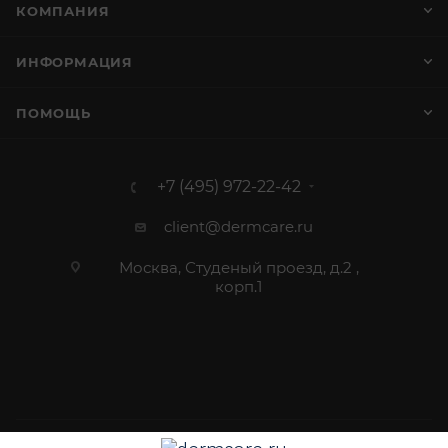
КОМПАНИЯ
ИНФОРМАЦИЯ
ПОМОЩЬ
+7 (495) 972-22-42
client@dermcare.ru
Москва, Студеный проезд, д.2 ,
корп.1