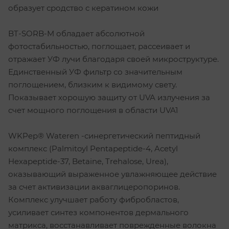
образует сродство с кератином кожи
BT-SORB-M обладает абсолютной
фотостабильностью, поглощает, рассеивает и
отражает УФ лучи благодаря своей микроструктуре.
Единственный УФ фильтр со значительным
поглощением, близким к видимому свету.
Показывает хорошую защиту от UVA излучения за
счет мощного поглощения в области UVA1
WKPep® Wateren -синергетический пептидный
комплекс (Palmitoyl Pentapeptide-4, Acetyl
Hexapeptide-37, Betaine, Trehalose, Urea),
оказывающий выраженное увлажняющее действие
за счет активизации акваглицеропоринов.
Комплекс улучшает работу фибробластов,
усиливает синтез компонентов дермального
матрикса, восстанавливает поврежденные волокна