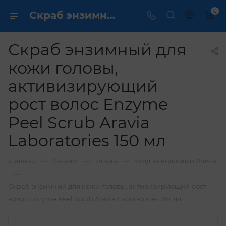
0
Скраб энзимный для кожи головы, активизирующий рост волос Enzyme Peel Scrub Aravia Laboratories 150 мл купить по выгодной цене в интернет магазине
Скраб энзимный для
кожи головы,
активизирующий
рост волос Enzyme
Peel Scrub Aravia
Laboratories 150 мл
—
—
—
Главная
Каталог
Aravia
Уход за волосами Aravia
—
Скраб энзимный для кожи головы, активизирующий рост
волос Enzyme Peel Scrub Aravia Laboratories 150 мл