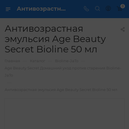
0
Антивозрастная эмульсия Age Beauty Secret Bioline 50 мл купить по выгодной цене в интернет магазине
Антивозрастная
эмульсия Age Beauty
Secret Bioline 50 мл
—
—
—
Главная
Каталог
Bioline-JaTo
Age Beauty Secret Домашний уход против старения Bioline-
JaTo
—
Антивозрастная эмульсия Age Beauty Secret Bioline 50 мл