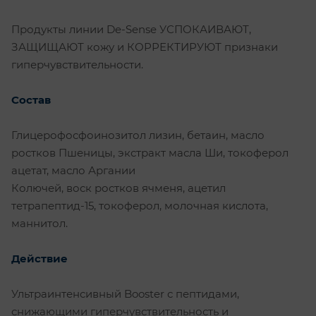
Продукты линии De-Sense УСПОКАИВАЮТ,
ЗАЩИЩАЮТ кожу и КОРРЕКТИРУЮТ признаки
гиперчувствительности.
Состав
Глицерофосфоинозитол лизин, бетаин, масло
ростков Пшеницы, экстракт масла Ши, токоферол
ацетат, масло Аргании
Колючей, воск ростков ячменя, ацетил
тетрапептид-15, токоферол, молочная кислота,
маннитол.
Действие
Ультраинтенсивный Booster с пептидами,
снижающими гиперчувствительность и