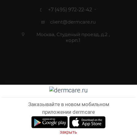
+7 (495) 972-22-42
client@dermcare.ru
Москва, Студеный проезд, д.2 ,
корп.1
2012 - 2026 © Dermcare.ru - интернет-магазин косметики
Заказывайте в новом мобильном
приложении dermcare
В КОРЗИНУ
закрыть
Главная
Кабинет
Корзина
Избранные
Сравнен
Telegram