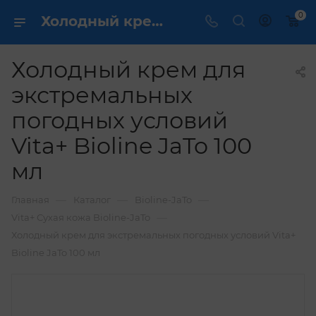
0
Холодный крем для экстремальных погодных условий Vita+ Bioline JaTo 100 мл купить по выгодной цене в интернет магазине
Холодный крем для
экстремальных
погодных условий
Vita+ Bioline JaTo 100
мл
—
—
—
Главная
Каталог
Bioline-JaTo
—
Vita+ Сухая кожа Bioline-JaTo
Холодный крем для экстремальных погодных условий Vita+
Bioline JaTo 100 мл