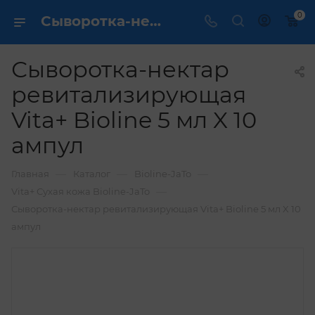
0
Сыворотка-нектар ревитализирующая Vita+ Bioline 5 мл X 10 ампул купить по выгодной цене в интернет магазине
Сыворотка-нектар
ревитализирующая
Vita+ Bioline 5 мл X 10
ампул
—
—
—
Главная
Каталог
Bioline-JaTo
—
Vita+ Сухая кожа Bioline-JaTo
Сыворотка-нектар ревитализирующая Vita+ Bioline 5 мл X 10
ампул