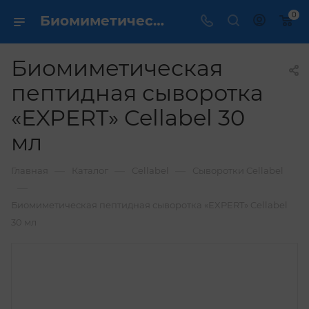
0
Биомиметическая пептидная сыворотка «EXPERT» Cellabel 30 мл купить по выгодной цене в интернет магазине
Биомиметическая
пептидная сыворотка
«EXPERT» Cellabel 30
мл
—
—
—
Главная
Каталог
Cellabel
Сыворотки Cellabel
—
Биомиметическая пептидная сыворотка «EXPERT» Cellabel
30 мл