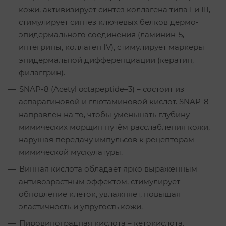
кожи, активизирует синтез коллагена типа I и III,
стимулирует синтез ключевых белков дермо-
эпидермального соединения (ламинин-5,
интегрины, коллаген IV), стимулирует маркеры
эпидермальной дифференциации (кератин,
филаггрин).
SNAP-8 (Acetyl octapeptide–3) – состоит из
аспарагиновой и глютаминовой кислот. SNAP-8
направлен на то, чтобы уменьшать глубину
мимических морщин путём расслабления кожи,
нарушая передачу импульсов к рецепторам
мимической мускулатуры.
Винная кислота обладает ярко выраженным
антивозрастным эффектом, стимулирует
обновление клеток, увлажняет, повышая
эластичность и упругость кожи.
Пировиноградная кислота – кетокислота,