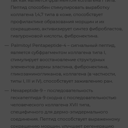
так как является фрагментом коллагена I типа.
Пептид способен стимулировать выработку
коллагена 1,4,7 типа в коже, способствует
профилактике образования морщин и их
сокращению, активизирует синтез фибробластов,
гиалуроновой кислоты, фибронектина.
Palmitoyl Pentapeptide-4 – сигнальный пептид,
является субфрагментом коллагена типа I,
стимулирует восстановление структурных
элементов дермы эластина, фибронектина,
гликозаминогликанов, коллагена (в частности,
типы I, III и IV), способствует заживлению ран.
Hexapeptide-9 – последовательность
гескапептида-9 сходна с последовательностью
человеческого коллагена XVII типа,
специфичного для дермо-эпидермального
соединения. Пептид способствует выраженному
сокращению морщин, улучшает регенерацию