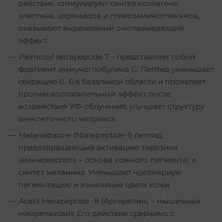
действие, стимулируют синтез коллагена,
эластина, церамидов и гликозаминогликанов,
оказывают выраженный омолаживающий
эффект.
Palmitoyl tetrapeptide 7 – представляет собой
фрагмент иммуноглобулина G. Пептид уменьшает
секрецию IL-6 в базальной области и проявляет
противовоспалительный эффект после
воздействия УФ-облучения, улучшает структуру
внеклеточного матрикса.
Melanostatine (Nonapeptide-1) пептид,
предотвращающий активацию тирозина
(аминокислота – основа кожного пигмента) и
синтез меланина. Уменьшает чрезмерную
пигментацию и изменение цвета кожи.
Acetil Hexapeptide -8 (Аргирелин) – мышечный
миорелаксант. Его действие сравнимо с