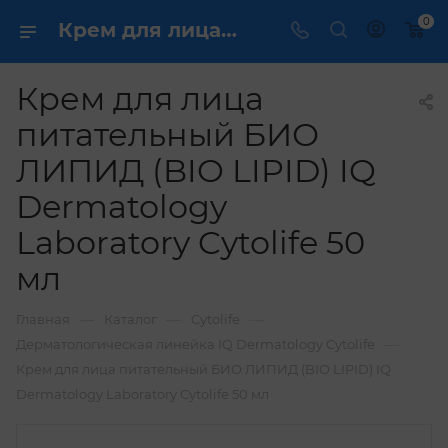
0
Крем для лица питательный БИО ЛИПИД (BIO LIPID) IQ Dermatology Laboratory Cytolife 50 мл купить по выгодной цене в интернет магазине
Крем для лица
питательный БИО
ЛИПИД (BIO LIPID) IQ
Dermatology
Laboratory Cytolife 50
мл
—
—
—
Главная
Каталог
Cytolife
—
Дерматологическая линейка IQ Dermatology Cytolife
Крем для лица питательный БИО ЛИПИД (BIO LIPID) IQ
Dermatology Laboratory Cytolife 50 мл