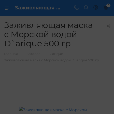
0
Заживляющая маска с Морской водой D`arique 500 гр купить по выгодной цене в интернет магазине
Заживляющая маска
с Морской водой
D`arique 500 гр
—
—
—
Главная
Каталог
D'arique
Заживляющая маска с Морской водой D`arique 500 гр