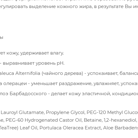
егулировать выделение кожного жира, в результате Вы и
ты
ет кожу, удерживает влагу.
- выравнивает уровень рН.
leuca Alternifolia (чайного дерева) - успокаивает, бала
а олерацеи - уменьшает раздражение, увлажняет, успока
лоэ Барбадосского - делает кожу эластичной, кондицион
Lauroyl Glutamate, Propylene Glycol, PEG-120 Methyl Glucose
, PEG-60 Hydrogenated Castor Oil, Betaine, 1,2-hexanediol,
(TeaTree) Leaf Oil, Portulaca Oleracea Extract, Aloe Barbad