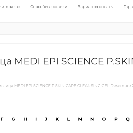
ить заказ
Способы доставки
Варианты оплаты
Гара
ца MEDI EPI SCIENCE P.SK
 лица MEDI EPI SCIENCE P.SKIN CARE CLEANSING GEL Desembre 
F
G
H
I
J
K
L
M
N
O
P
Q