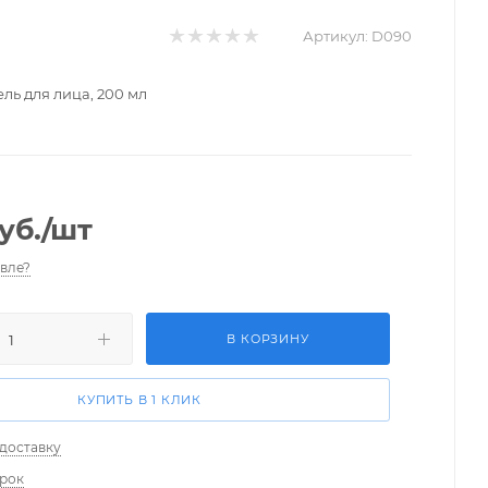
Артикул:
D090
ь для лица, 200 мл
уб.
/шт
вле?
В КОРЗИНУ
КУПИТЬ В 1 КЛИК
 доставку
арок