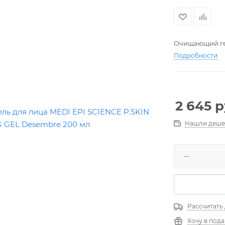
Очищающий гел
Подробности
2 645
р
Нашли деше
Рассчитать
Хочу в под