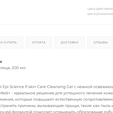
Цена действите
цен в розничны
АК КУПИТЬ
ОПЛАТА
ДОСТАВКА
ОТЗЫВЫ
м
ица, 200 мл.
Epi Science P.skin Care Cleansing Gel с нежной освеж
. Medi+ - идеальное решение для успешного лечения ко
нения, которые повышают естественную сопротивляемо
устранять причины, вызывающие прыщи, такие как пыль и
ающей формулой помогает ограничить образование рубц