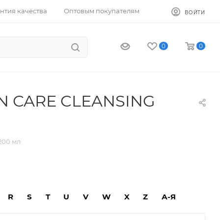
нтия качества
Оптовым покупателям
ВОЙТИ
0
0
IN CARE CLEANSING
200 мл
R
S
T
U
V
W
X
Z
А-Я