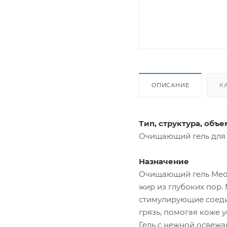
ОПИСАНИЕ
К
Тип, структура, объе
Очищающий гель для л
Назначение
Очищающий гель Medi 
жир из глубоких пор
стимулирующие соеди
грязь, помогая коже 
Гель с нежной освеж