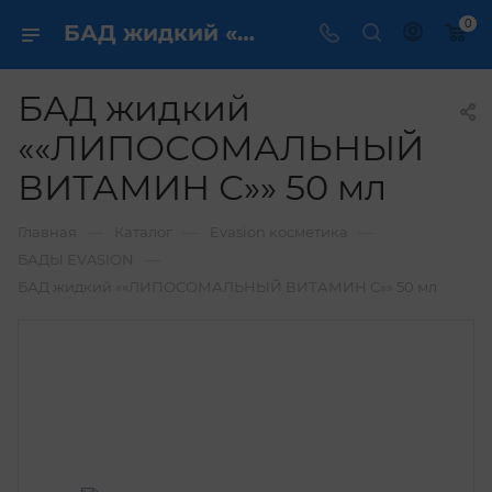
0
БАД жидкий ««ЛИПОСОМАЛЬНЫЙ ВИТАМИН С»» 50 мл купить по выгодной цене в интернет магазине
БАД жидкий
««ЛИПОСОМАЛЬНЫЙ
ВИТАМИН С»» 50 мл
—
—
—
Главная
Каталог
Evasion косметика
—
БАДЫ EVASION
БАД жидкий ««ЛИПОСОМАЛЬНЫЙ ВИТАМИН С»» 50 мл