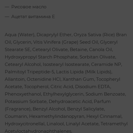
Рисовое масло
Ацетат витамина Е
Aqua (Water), Dicaprylyl Ether, Oryza Sativa (Rice) Bran
Oil, Glycerin, Vitis Vinifera (Grape) Seed Oil, Glyceryl
Stearate SE, Cetearyl Olivate, Betaine, Canola Oil,
Hydroxypropyl Starch Phosphate, Sorbitan Olivate,
Cetearyl Alcohol, Isostearyl Isostearate, Ceramide NP,
Palmitoyl Tripeptide-5, Lactis Lipida (Milk Lipids),
Allantoin, Octenidine HCl, Xanthan Gum, Tocopheryl
Acetate, Tocopherol, Citric Acid, Disodium EDTA,
Phenoxyethanol, Ethylhexylglycerin, Sodium Benzoate,
Potassium Sorbate, Dehydroacetic Acid, Parfum
(Fragrance), Benzyl Alcohol, Benzyl Salicylate,
Coumarin, Hexamethylindanopyran, Hexyl Cinnamal,
Hydroxycitronellal, Linalool, Linalyl Acetate, Tetramethyl
Acetyloctahydronaphthalenes.