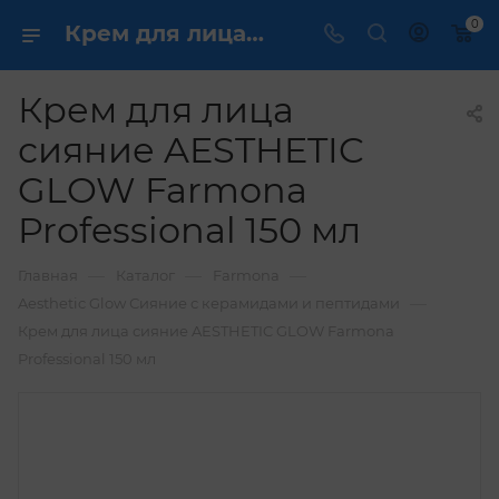
0
Крем для лица сияние AESTHETIC GLOW Farmona Professional 150 мл купить по выгодной цене в интернет магазине
Крем для лица
сияние AESTHETIC
GLOW Farmona
Professional 150 мл
—
—
—
Главная
Каталог
Farmona
—
Aesthetic Glow Сияние с керамидами и пептидами
Крем для лица сияние AESTHETIC GLOW Farmona
Professional 150 мл