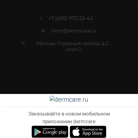
+7 (495) 972-22-42
client@dermcare.ru
Москва, Студеный проезд, д.2 ,
корп.1
2012 - 2026 © Dermcare.ru - интернет-магазин косметики
Заказывайте в новом мобильном
приложении dermcare
В КОРЗИНУ