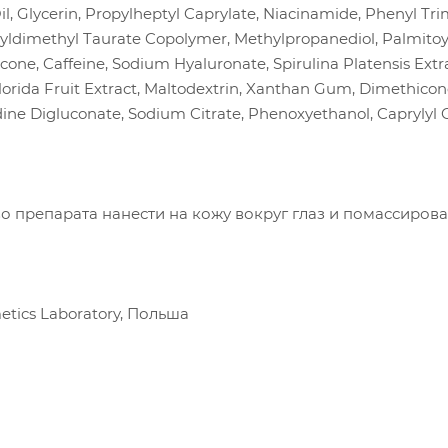
l, Glycerin, Propylheptyl Caprylate, Niacinamide, Phenyl Tr
yldimethyl Taurate Copolymer, Methylpropanediol, Palmitoyl 
one, Caffeine, Sodium Hyaluronate, Spirulina Platensis Extr
orida Fruit Extract, Maltodextrin, Xanthan Gum, Dimethicone
dine Digluconate, Sodium Citrate, Phenoxyethanol, Caprylyl G
 препарата нанести на кожу вокруг глаз и помассирова
tics Laboratory, Польша