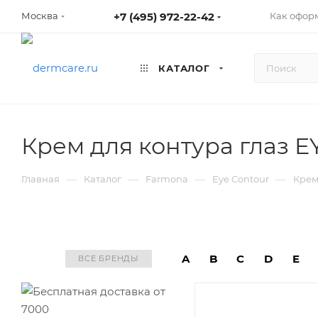
+7 (495) 972-22-42
Как оформ
Москва
КАТАЛОГ
Крем для контура глаз E
—
—
—
—
Главная
Каталог
Farmona
Eye Contour
Крем
A
B
C
D
E
ВСЕ БРЕНДЫ