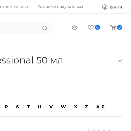
нтия качества
Оптовым покупателям
ВОЙТИ
0
0
sional 50 мл
R
S
T
U
V
W
X
Z
А-Я