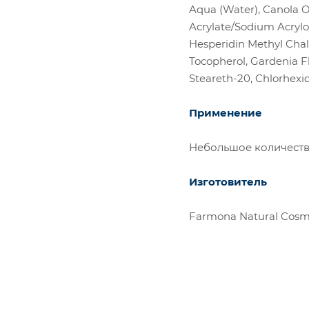
Aqua (Water), Canola Oi
Acrylate/Sodium Acrylo
Hesperidin Methyl Chalc
Tocopherol, Gardenia Fl
Steareth-20, Chlorhexi
Применение
Небольшое количество
Изготовитель
Farmona Natural Cosme