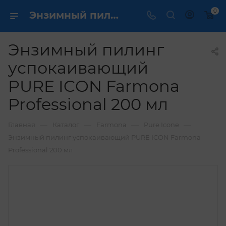
0
Энзимный пилинг успокаивающий PURE ICON Farmona Professional 200 мл купить по выгодной цене в интернет магазине
Энзимный пилинг
успокаивающий
PURE ICON Farmona
Professional 200 мл
—
—
—
—
Главная
Каталог
Farmona
Pure Icone
Энзимный пилинг успокаивающий PURE ICON Farmona
Professional 200 мл