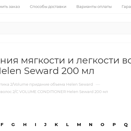
ить заказ
Способы доставки
Варианты оплаты
Гара
ия мягкости и легкости в
len Seward 200 мл
—
тика 2/Volume придание объема Helen Seward
м волос 2/C VOLUME CONDITIONER Helen Seward 200 мл
F
G
H
I
J
K
L
M
N
O
P
Q