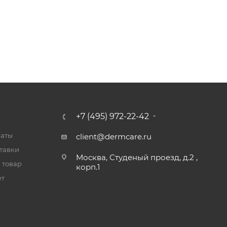
+7 (495) 972-22-42
латы
client@dermcare.ru
тавки
Москва, Студеный проезд, д.2 ,
 товар
корп.1
ет