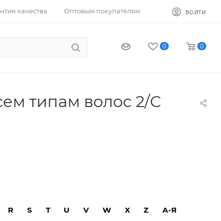
нтия качества
Оптовым покупателям
ВОЙТИ
0
0
сем типам волос 2/C
R
S
T
U
V
W
X
Z
А-Я