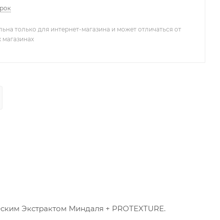
арок
льна только для интернет-магазина и может отличаться от
х магазинах
ическим Экстрактом Миндаля + PROTEXTURE.