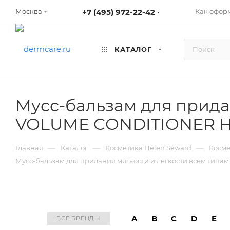
+7 (495) 972-22-42
Как оформ
Москва
КАТАЛОГ
Мусс-бальзам для придан
VOLUME CONDITIONER He
—
—
—
Главная
Каталог
Косметика Helen Seward
Косме
Мусс-бальзам для придания мягкости и легкости всем типа
A
B
C
D
E
ВСЕ БРЕНДЫ