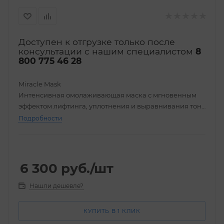
Доступен к отгрузке только после
консультации с нашим специалистом
8
800 775 46 28
Miracle Mask
Интенсивная омолаживающая маска с мгновенным
эффектом лифтинга, уплотнения и выравнивания тона
кожи HydroPeptide 30 мл
Подробности
6 300
руб.
/шт
Нашли дешевле?
КУПИТЬ В 1 КЛИК