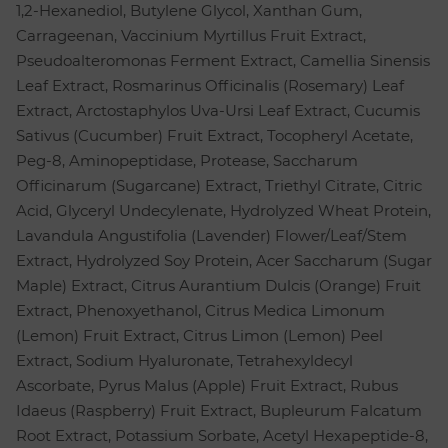
1,2-Hexanediol, Butylene Glycol, Xanthan Gum,
Carrageenan, Vaccinium Myrtillus Fruit Extract,
Pseudoalteromonas Ferment Extract, Camellia Sinensis
Leaf Extract, Rosmarinus Officinalis (Rosemary) Leaf
Extract, Arctostaphylos Uva-Ursi Leaf Extract, Cucumis
Sativus (Cucumber) Fruit Extract, Tocopheryl Acetate,
Peg-8, Aminopeptidase, Protease, Saccharum
Officinarum (Sugarcane) Extract, Triethyl Citrate, Citric
Acid, Glyceryl Undecylenate, Hydrolyzed Wheat Protein,
Lavandula Angustifolia (Lavender) Flower/Leaf/Stem
Extract, Hydrolyzed Soy Protein, Acer Saccharum (Sugar
Maple) Extract, Citrus Aurantium Dulcis (Orange) Fruit
Extract, Phenoxyethanol, Citrus Medica Limonum
(Lemon) Fruit Extract, Citrus Limon (Lemon) Peel
Extract, Sodium Hyaluronate, Tetrahexyldecyl
Ascorbate, Pyrus Malus (Apple) Fruit Extract, Rubus
Idaeus (Raspberry) Fruit Extract, Bupleurum Falcatum
Root Extract, Potassium Sorbate, Acetyl Hexapeptide-8,