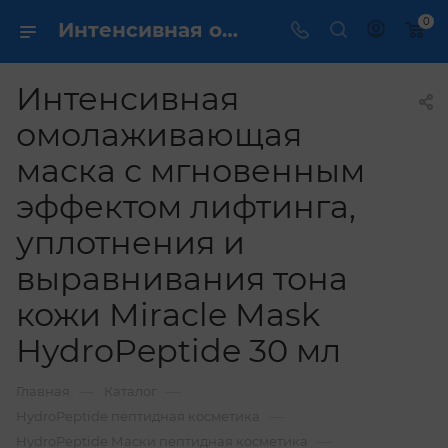
0
Интенсивная омолаживающая маска с мгновенным эффектом лифтинга, уплотнения и выравнивания тона кожи Miracle Mask HydroPeptide 30 мл купить по выгодной цене в интернет магазине
Интенсивная
омолаживающая
маска с мгновенным
эффектом лифтинга,
уплотнения и
выравнивания тона
кожи Miracle Mask
HydroPeptide 30 мл
—
—
Главная
Каталог
—
HydroPeptide пептидная косметика
—
HydroPeptide Маски пептидная косметика