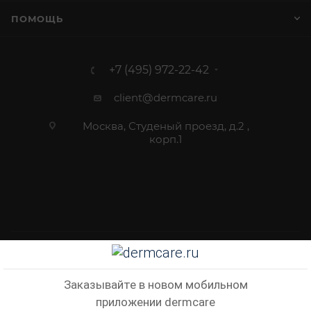
ПОМОЩЬ
+7 (495) 972-22-42
client@dermcare.ru
Москва, Студеный проезд, д.2 ,
корп.1
2012 - 2026 © Dermcare.ru - интернет-магазин косметики
Заказывайте в новом мобильном
приложении dermcare
В КОРЗИНУ