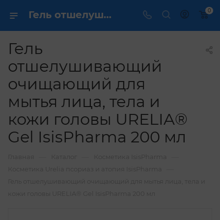
0
Гель отшелушивающий очищающий для мытья лица, тела и кожи головы URELIA® Gel IsisPharma 200 мл купить по выгодной цене в интернет магазине
Гель
отшелушивающий
очищающий для
мытья лица, тела и
кожи головы URELIA®
Gel IsisPharma 200 мл
—
—
—
Главная
Каталог
Косметика IsisPharma
—
Косметика Urelia псориаз и атопия IsisPharma
Гель отшелушивающий очищающий для мытья лица, тела и
кожи головы URELIA® Gel IsisPharma 200 мл