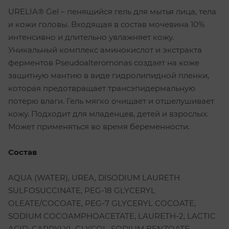
URELIA® Gel – пенящийся гель для мытья лица, тела
и кожи головы. Входящая в состав мочевина 10%
интенсивно и длительно увлажняет кожу.
Уникальный комплекс аминокислот и экстракта
ферментов Pseudoalteromonas создает на коже
защитную мантию в виде гидролипидной пленки,
которая предотвращает трансэпидермальную
потерю влаги. Гель мягко очищает и отшелушивает
кожу. Подходит для младенцев, детей и взрослых.
Может применяться во время беременности.
Состав
AQUA (WATER), UREA, DISODIUM LAURETH
SULFOSUCCINATE, PEG-18 GLYCERYL
OLEATE/COCOATE, PEG-7 GLYCERYL COCOATE,
SODIUM COCOAMPHOACETATE, LAURETH-2, LACTIC
ACID, CAPRYLYL GLYCOL, SODIUM BENZOATE,