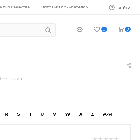
нтия качества
Оптовым покупателям
ВОЙТИ
0
0
ive 100 мл
R
S
T
U
V
W
X
Z
А-Я