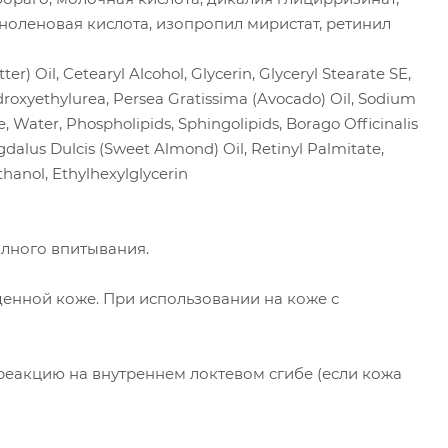
иноленовая кислота, изопропил миристат, ретинил
r) Oil, Cetearyl Alcohol, Glycerin, Glyceryl Stearate SE,
Hydroxyethylurea, Persea Gratissima (Avocado) Oil, Sodium
, Water, Phospholipids, Sphingolipids, Borago Officinalis
gdalus Dulcis (Sweet Almond) Oil, Retinyl Palmitate,
thanol, Ethylhexylglycerin
лного впитывания.
денной коже. При использовании на коже с
еакцию на внутреннем локтевом сгибе (если кожа