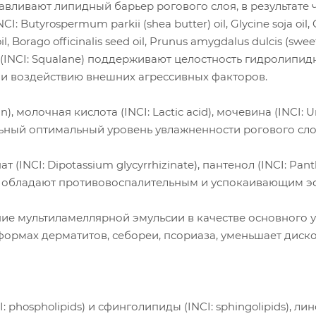
анавливают липидный барьер рогового слоя, в результате
: Butyrospermum parkii (shea butter) oil, Glycine soja oil, 
oil, Borago officinalis seed oil, Prunus amygdalus dulcis (swe
лан (INCI: Squalane) поддерживают целостность гидролип
 и воздействию внешних агрессивных факторов.
in), молочная кислота (INCI: Lactic acid), мочевина (INCI:
ьный оптимальный уровень увлажненности рогового сло
(INCI: Dipotassium glycyrrhizinate), пантенол (INCI: Pant
е обладают противовоспалительным и успокаивающим эф
е мультиламеллярной эмульсии в качестве основного у
ормах дерматитов, себореи, псориаза, уменьшает диском
phospholipids) и сфинголипиды (INCI: sphingolipids), лино