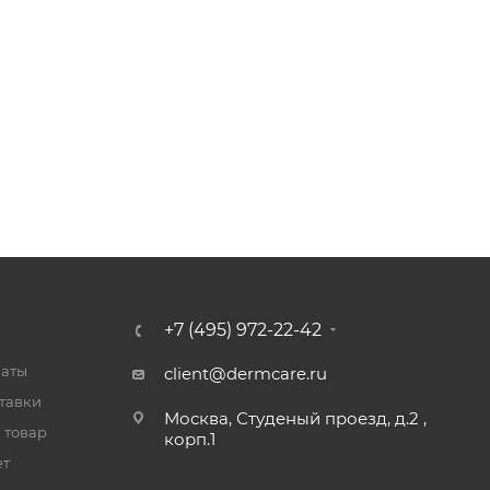
+7 (495) 972-22-42
латы
client@dermcare.ru
тавки
Москва, Студеный проезд, д.2 ,
 товар
корп.1
ет