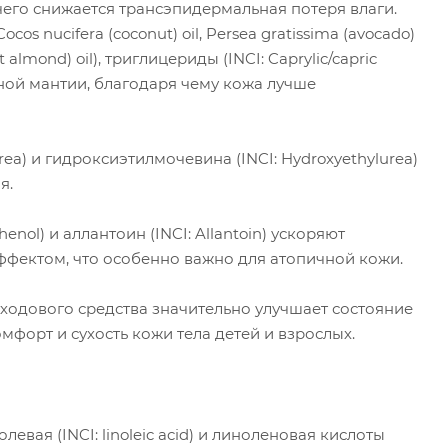
 чего снижается трансэпидермальная потеря влаги.
Cocos nucifera (coconut) oil, Persea gratissima (avocado)
et almond) oil), триглицериды (INCI: Caprylic/capric
идной мантии, благодаря чему кожа лучше
 Urea) и гидроксиэтилмочевина (INCI: Hydroxyethylurea)
я.
henol) и аллантоин (INCI: Allantoin) ускоряют
фектом, что особенно важно для атопичной кожи.
ходового средства значительно улучшает состояние
форт и сухость кожи тела детей и взрослых.
левая (INCI: linoleic acid) и линоленовая кислоты