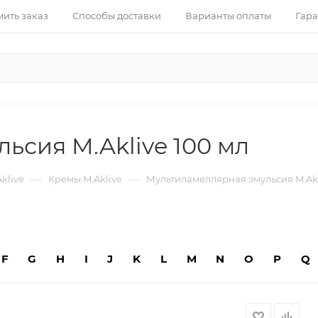
ить заказ
Способы доставки
Варианты оплаты
Гара
ьсия M.Aklive 100 мл
—
—
klive
Кремы M.Aklive
Мультиламеллярная эмульсия M.Akl
F
G
H
I
J
K
L
M
N
O
P
Q