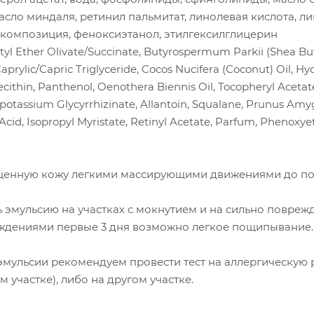
масло миндаля, ретинил пальмитат, линолевая кислота, л
 композиция, феноксиэтанол, этилгексилглицерин
tyl Ether Olivate/Succinate, Butyrospermum Parkii (Shea Butte
 Caprylic/Capric Triglyceride, Cocos Nucifera (Сoconut) Oil, 
cithin, Panthenol, Oenothera Biennis Oil, Tocopheryl Acetate
Dipotassium Glycyrrhizinate, Allantoin, Squalane, Prunus Amy
c Acid, Isopropyl Myristate, Retinyl Acetate, Parfum, Phenoxye
щенную кожу легкими массирующими движениями до по
ь эмульсию на участках с мокнутием и на сильно повреж
ждениями первые 3 дня возможно легкое пощипывание.
мульсии рекомендуем провести тест на аллергическую р
 участке), либо на другом участке.