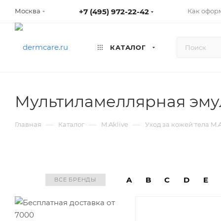
+7 (495) 972-22-42
Как оформ
Москва
КАТАЛОГ
Мультиламеллярная эмул
—
—
—
Главная
Каталог
M.Aklive
Уход за кожей тела M.A
A
B
C
D
E
ВСЕ БРЕНДЫ