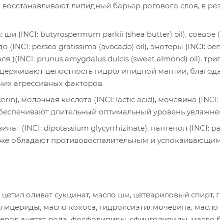
cid) восстанавливают липидный барьер рогового слоя, в 
и (INCI: butyrospermum parkii (shea butter) oil), соевое (IN
до (INCI: persea gratissima (avocado) oil), энотеры (INCI: oen
ля ((INCI: prunus amygdalus dulcis (sweet almond) oil), триг
оддерживают целостность гидролипидной мантии, благод
их агрессивных факторов.
cerin), молочная кислота (INCI: lactic acid), мочевина (INC
 обеспечивают длительный оптимальный уровень увлажне
ат (INCI: dipotassium glycyrrhizinate), пантенол (INCI: pa
кже обладают противовоспалительным и успокаивающим
цетил оливат сукцинат, масло ши, цетеариловый спирт, г
лицериды, масло кокоса, гидроксиэтилмочевина, масло а
ерол ацетат, вода, фосфолипиды, сфинголипиды, масло б