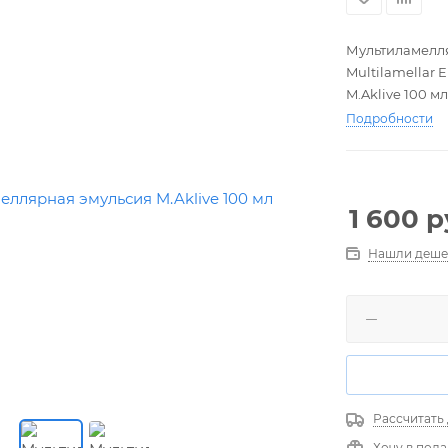
Мультиламелл
Multilamellar 
M.Aklive 100 мл
Подробности
1 600
р
Нашли деше
Рассчитать
Хочу в под