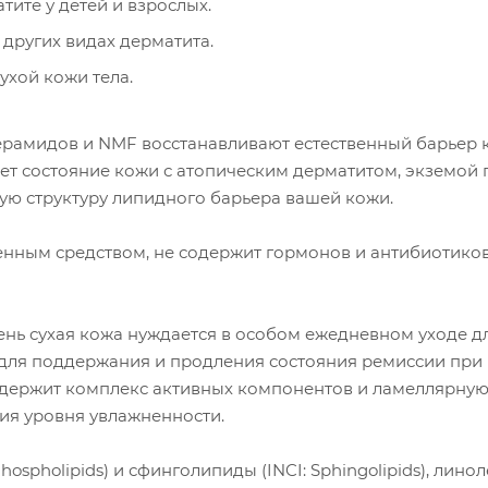
ите у детей и взрослых.
 других видах дерматита.
сухой кожи тела.
рамидов и NMF восстанавливают естественный барьер к
ет состояние кожи с атопическим дерматитом, экземой 
ую структуру липидного барьера вашей кожи.
енным средством, не содержит гормонов и антибиотиков
чень сухая кожа нуждается в особом ежедневном уходе д
е для поддержания и продления состояния ремиссии при
держит комплекс активных компонентов и ламеллярную 
ия уровня увлажненности.
spholipids) и сфинголипиды (INCI: Sphingolipids), линолев