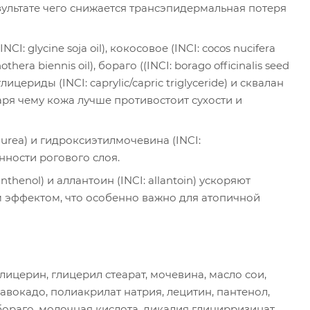
результате чего снижается трансэпидермальная потеря
CI: glycine soja oil), кокосовое (INCI: cocos nucifera
othera biennis oil), бораго ((INCI: borago officinalis seed
лицериды (INCI: caprylic/capric triglyceride) и сквалан
аря чему кожа лучше противостоит сухости и
I: urea) и гидроксиэтилмочевина (INCI:
нности рогового слоя.
nthenol) и аллантоин (INCI: allantoin) ускоряют
 эффектом, что особенно важно для атопичной
лицерин, глицерил стеарат, мочевина, масло сои,
вокадо, полиакрилат натрия, лецитин, пантенол,
ораго, молочная кислота, дикалия глицирризинат,