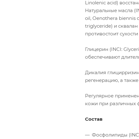
Linolenic acid) восст
Натуральные масла (INCI
oil, Oenothera biennis 
triglyceride) и сква
противостоит сухости
Глицерин (INCI: Glycer
обеспечивают длител
Дикалия глицирризинат 
регенерацию, а такж
Регулярное применени
кожи при различных ф
Состав
Фосфолипиды (INCI: 