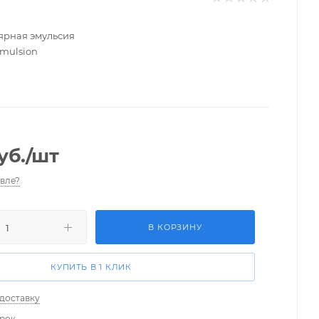
ярная эмульсия
Emulsion
уб.
/шт
вле?
В КОРЗИНУ
КУПИТЬ В 1 КЛИК
 доставку
арок