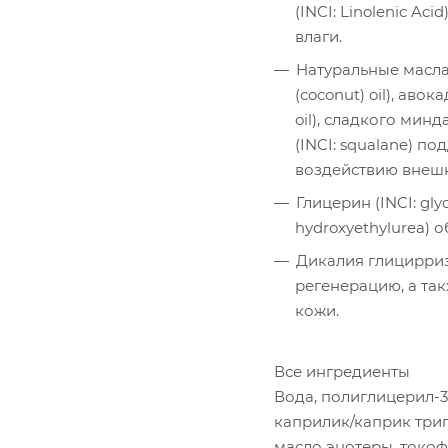
(INCI: Linolenic A
влаги.
Натуральные масла: ш
(coconut) oil), авока
oil), сладкого минда
(INCI: squalane) п
воздействию внешн
Глицерин (INCI: gly
hydroxyethylurea)
Дикалия глицирризин
регенерацию, а та
кожи.
Все ингредиенты
Вода, полиглицерил-3 
каприлик/каприк триг
масло энотеры, токоф