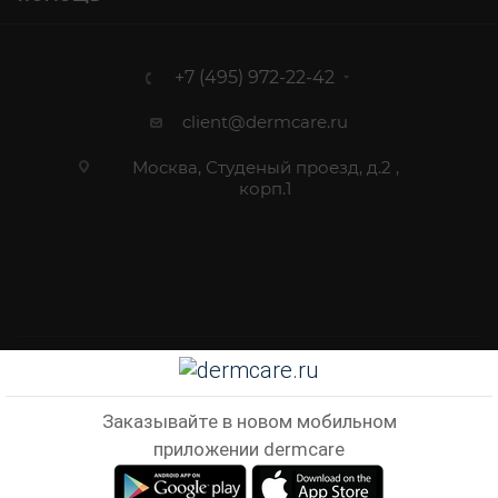
+7 (495) 972-22-42
client@dermcare.ru
Москва, Студеный проезд, д.2 ,
корп.1
2012 - 2026 © Dermcare.ru - интернет-магазин косметики
Заказывайте в новом мобильном
приложении dermcare
В КОРЗИНУ