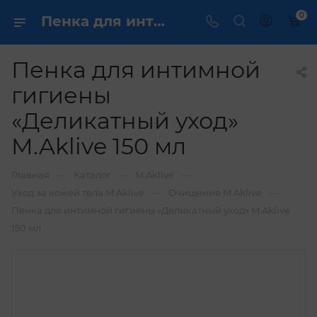
0
Пенка для интимной гигиены «Деликатный уход» M.Aklive 150 мл купить по выгодной цене в интернет магазине
Пенка для интимной
гигиены
«Деликатный уход»
M.Aklive 150 мл
—
—
—
Главная
Каталог
M.Aklive
—
—
Уход за кожей тела M.Aklive
Очищение M.Aklive
Пенка для интимной гигиены «Деликатный уход» M.Aklive
150 мл