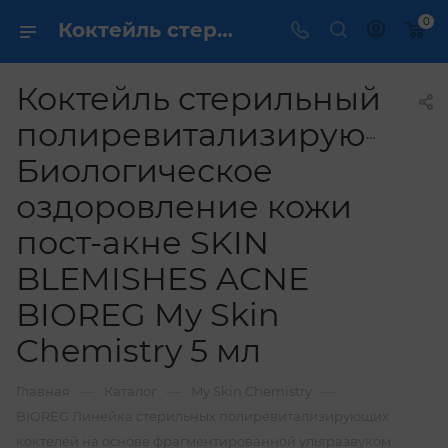
0
Коктейль стерильный полиревитализирующий Биологическое оздоровление кожи пост-акне SKIN BLEMISHES ACNE BIOREG My Skin Chemistry 5 мл купить по выгодной цене в интернет магазине
Коктейль стерильный
полиревитализирующий
Биологическое
оздоровление кожи
пост-акне SKIN
BLEMISHES ACNE
BIOREG My Skin
Chemistry 5 мл
—
—
—
Главная
Каталог
My Skin Chemistry
BIOREG Линейка стерильных полиревитализирующих
коктелей на основе фрагментированной ультразвуком