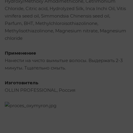
Hydroxy/Methoxy Amodimethicone, Cetrimonium
Chloride, Citric acid, Hydrolyzed Silk, Inca Inchi Oil, Vitis
vinifera seed oil, Simmondsia Chinensis seed oil,
Parfum, BHT, Methylchloroisothiazolinone,
Methylisothiazolinone, Magnesium nitrate, Magnesium
chloride
Применение
Нанести на чисто вымытые волосы. Выдержать 2-3
минуты. Тщательно смыть.
Изготовитель
OLLIN PROFESSIONAL, Россия