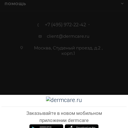
ПОМОЩЬ
+7 (495) 972-22-42
client@dermcare.ru
Москва, Студеный проезд, д.2 ,
корп.1
2012 - 2026 © Dermcare.ru - интернет-магазин косметики
Заказывайте в новом мобильном
приложении dermcare