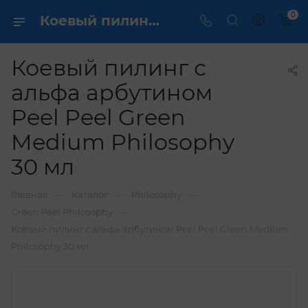
0
Коевый пилинг с альфа арбутином Peel Peel Green Medium Philosophy 30 мл купить по выгодной цене в интернет магазине
Коевый пилинг с
альфа арбутином
Peel Peel Green
Medium Philosophy
30 мл
—
—
—
Главная
Каталог
Philosophy
—
Green Peel Philosophy
Коевый пилинг с альфа арбутином Peel Peel Green Medium
Philosophy 30 мл