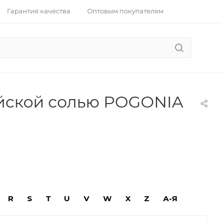
Гарантия качества
Оптовым покупателям
йской солью POGONIA
R
S
T
U
V
W
X
Z
А-Я