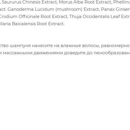
, Saururus Chinesis Extract, Morus Alba Root Extract, Phellin
ract. Ganoderma Lucidum (mushroom) Extract, Panax Ginseng 
nidium Officinale Root Extract, Thuja Occidentalis Leaf Ext
llaria Baicalensis Root Extract.
тво шампуня нанесите на влажные волосы, равномерно 
ми массажными движениями доведите до пенообразовани