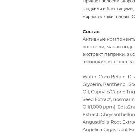
Придает волосам здоров
гладкими и блестящими,
жирность кожи головы. 
Состав
Активные компоненты
косточки, масло подс
экстракт паприки, эк
аминокислоты шелка, 
Water, Coco Betain, Di
Glycerin, Panthenol, So
Oil, Caprylic/Capric Tr
Seed Extract, Rosmarin
Oil(1,000 ppm), Edta2na.
Extract, Chrysanthellum
Angustifolia Root Extra
Angelica Gigas Root Ex