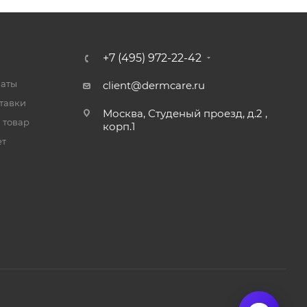
+7 (495) 972-22-42
латы
client@dermcare.ru
тавки
Москва, Студеный проезд, д.2 ,
 товар
корп.1
ет