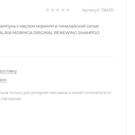
Артикул:
784511
мпунь с маслом моринги и гималайской солью
ALAYA MORINGA ORIGINAL RENEWING SHAMPOO
 доставку
арок
льна только для интернет-магазина и может отличаться от
х магазинах