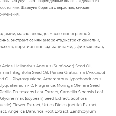
головы. Он улучшает поврежденные волосы и делает их
состояние. Шампунь борется с перхотью, снижает
применения.
адамии, масло авокадо, масло виноградной
рина, экстракт семян амаранта,экстракт камелии,
кислота, пиритион цинка,ниацинамид, фитосквалан,
Acids. Helianthus Annuus (Sunflower) Seed Oil,
amia Integrifolia Seed Oil. Persea Gratissima (Avocado)
e) Seed Oil, Phytosqualane, AmaranthusHypochondriacus
Polyquaternium-10. Fragrance. Moringa Oleifera Seed
 Perilla Frutescens Leat Extract, Camellia Sinensis Leaf
, Glycine max (soybean) Seed Extract, Sophora
kle) Flower Extract, Urtica Dioica (nettle) Extract,
ract. Angelica Dahurica Root Extract, Zanthoxylum