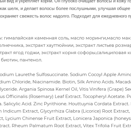
ый вид и укрепляет корни. Он глубоко очищает волосы и кожу 
 как шелк, и делает волосы более послушными, улучшая общее 
Сохраняет свежесть волос надолго. Подходит для ежедневного 
: гималайская каменная соль, масло моринги,масло мак
олнечника, экстракт хауттюйнии, экстракт листьев розма
стракт ягод годжи, экстракт корня софоры,салициловая 
биотин, пантенол.
sodium Laurethe Sulfosuccinate. Sodium Cocoyl Apple Amino 
dium Chloride, Niacinamide. Biotin, Silk Amino Acids. Macad
iglyceride. Argania Spinosa Kernel Oil, Vitis Vinifera (Grap
us Officinalis (Rosemary) Leaf Extract. Tocopheryl Acetate. 
 Salicylic Acid. Zinc Pyrithione. Houttuynia Cordata Extract.
 Indicum Extract, Glycyrrhiza Glabra (Licorice) Root Extract
ct, Lycium Chinense Fruit Extract, Lonicera Japonica (honeysuc
tract. Rheum Palmatum Root Extract, Vitex Trifolia Fruit Ext