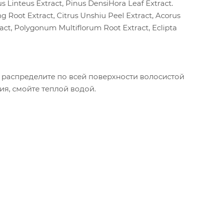
us Linteus Extract, Pinus DensiHora Leaf Extract.
Root Extract, Citrus Unshiu Peel Extract, Acorus
ract, Polygonum Multiflorum Root Extract, Eclipta
распределите по всей поверхности волосистой
я, смойте теплой водой.