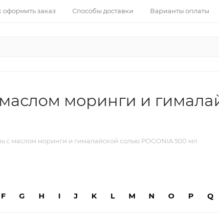
к оформить заказ
Способы доставки
Варианты оплаты
маслом моринги и гимала
с маслом моринги и гималайской солью POGONIA 500 мл
F
G
H
I
J
K
L
M
N
O
P
Q