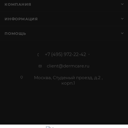
КОМПАНИЯ
ИНФОРМАЦИЯ
ПОМОЩЬ
+7 (495) 972-22-42
client@dermcare.ru
Москва, Студеный проезд, д.2 ,
корп.1