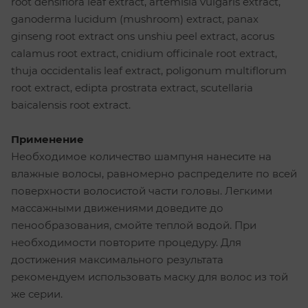
root densiflora leaf extract, artemisia vulgaris extract,
ganoderma lucidum (mushroom) extract, panax
ginseng root extract ons unshiu peel extract, acorus
calamus root extract, cnidium officinale root extract,
thuja occidentalis leaf extract, poligonum multiflorum
root extract, edipta prostrata extract, scutellaria
baicalensis root extract.
Применение
Необходимое количество шампуня нанесите на
влажные волосы, равномерно распределите по всей
поверхности волосистой части головы. Легкими
массажными движениями доведите до
пенообразования, смойте теплой водой. При
необходимости повторите процедуру. Для
достижения максимального результата
рекомендуем использовать маску для волос из той
же серии.