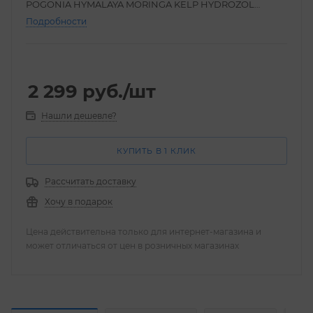
POGONIA HYMALAYA MORINGA KELP HYDROZOL
RENEWING SHAMPOO
Подробности
1000 мл
2 299
руб.
/шт
Нашли дешевле?
КУПИТЬ В 1 КЛИК
Рассчитать доставку
Хочу в подарок
Цена действительна только для интернет-магазина и
может отличаться от цен в розничных магазинах