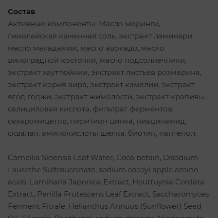
Состав
Активные компоненты: Масло моринги,
гималайская каменная соль, экстракт ламинари,
масло макадамии, масло авокадо, масло
виноградной косточки, масло подсолнечники,
экстракт хауттюйнии, экстракт листьев розмарина,
экстракт корня аира, экстракт камелии, экстракт
ягод годжи, экстракт жимолости, экстракт крапивы,
салициловая кислота, фильтрат ферментов
сахаромицетов, пиритион цинка, ниацинамид,
сквалан, аминокислоты шелка, биотин, пантенол.
Camellia Sinensis Leaf Water, Coco betain, Disodium
Laurethe Sulfosuccinate, sodium cocoyl apple amino
acids, Laminaria Japonica Extract, Houttuynia Cordata
Extract, Penilla Frutescens Leaf Extract, Saccharomyces
Ferment Fitrale, Helianthus Annuus (Sunflower) Seed