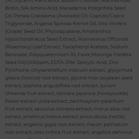
Oil, Glycerin, Panthenol, sodium chloride, Niacinamide,
Biotin, Silk Amino Acid, Macadamia Integrifolia Seed
Oil, Persea Gratissima (Avocado) Oil, Caprylic/Capric
Triglyceride, Argania Spinosa Kemel Oil, Vitis Vinifera
(Grape) Seed Oil, Phytosqualane, Amaranthus
Hypochondriacus Seed Extract, Rosmarinus Officinals
(Rosemary) Leaf Extract, Tocophenyl Acetate, Sodium
Benzoate, Polyquatermium-10, Favor,Moninga Oleifera
Seed Oil(1,000ppm, EDTA-2Ne, Salicylic Acid, Zinc
Pyrithione, chrysanthellum indicum extract, glycyrrhiza
glabra (licorice) root extract, glycine max (soybean seed
extract, sophora angustifolia root extract, lycium
chinense fruit extract, lonicera japonica (honeysudde)
flower extract unita extract, zanthoxylum piperitum
fruit extract, saururus chinesis extract, morus alba root
extract, phellinus linteus extract pinus dicica (nettle)
extract, angelica gigas root extract, rheum palmatum
root extract, vitex trifolia fruit extract, angelica dahurica