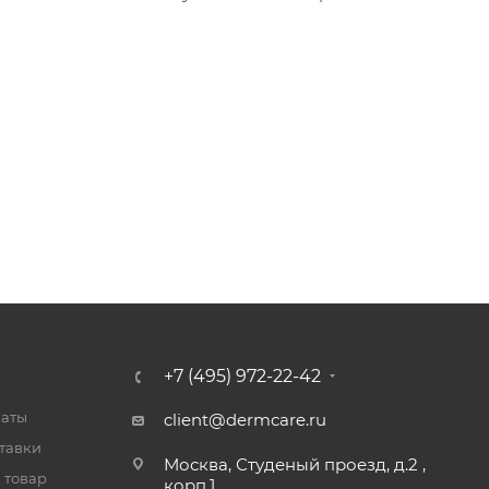
+7 (495) 972-22-42
латы
client@dermcare.ru
тавки
Москва, Студеный проезд, д.2 ,
 товар
корп.1