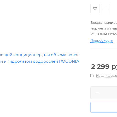
Восстанавлива
моринги и гид
POGONIA HYM
TREATMENT
Подробности
1000 мл
2 299
р
Нашли деше