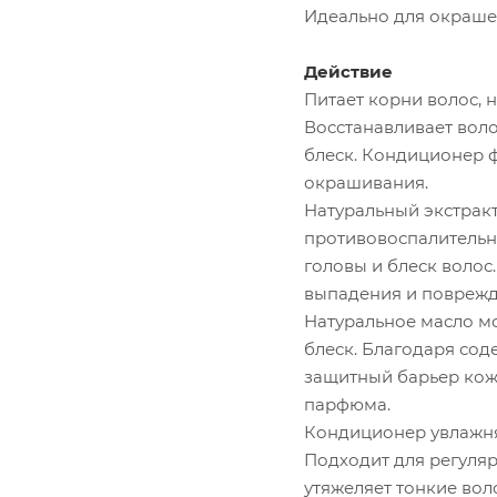
Идеально для окрашен
Действие
Питает корни волос, 
Восстанавливает воло
блеск. Кондиционер ф
окрашивания.
Натуральный экстрак
противовоспалительн
головы и блеск волос
выпадения и поврежд
Натуральное масло мо
блеск. Благодаря сод
защитный барьер кож
парфюма.
Кондиционер увлажняе
Подходит для регуляр
утяжеляет тонкие вол