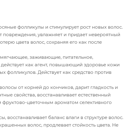
осяные фолликулы и стимулирует рост новых волос.
ет повреждения, увлажняет и придает невероятный
терю цвета волос, сохраняя его как после
мягчающее, заживающие, питательное,
 действует как агент, повышающий здоровье кожи
ых фолликулов. Действует как средство против
олосы от корней до кончиков, дарит гладкость и
тные свойства, восстанавливает естественный
м фруктово-цветочным ароматом селективного
, восстанавливает баланс влаги в структуре волос.
крашенных волос, продлевает стойкость цвета. Не