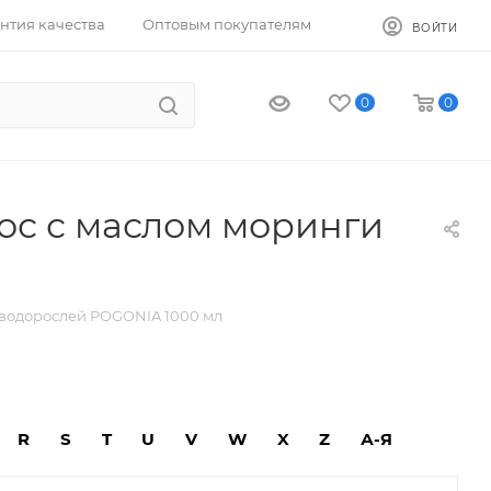
нтия качества
Оптовым покупателям
ВОЙТИ
0
0
ос с маслом моринги
 водорослей POGONIA 1000 мл
R
S
T
U
V
W
X
Z
А-Я