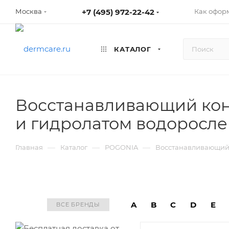
+7 (495) 972-22-42
Как оформ
Москва
КАТАЛОГ
Восстанавливающий кон
и гидролатом водоросл
—
—
—
Главная
Каталог
POGONIA
Восстанавливающий 
A
B
C
D
E
ВСЕ БРЕНДЫ