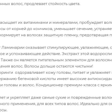
ных волос, продлевает стойкость цвета.
насыщает их витаминами и минералами, пробуждает вол
сы от корней до кончиков, уменьшает сечение, устраня
ормирует на волосах защитную пленку, предотвращая по
т Ламинарии оказывает стимулирующее, увлажняющее, с
ое и успокаивающее действие. Экстракт этой водоросли
. Также он является питательным элементом для волосян
ения волос. Волосы дольше остаются чистыми!
ринги оздоравливает кожу головы, питает и увлажняет в
ержанию бегеновой кислоты имеет высокие антиоксидан
и головы и волос. Кондиционер премиум-класса с ярки
т и укрепляет даже самые сухие и поврежденные волосы
ного применения, для всех типов волос. Идеально для о
осы.