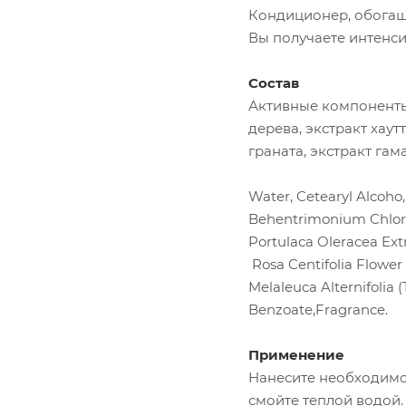
Кондиционер, обогаще
Вы получаете интенси
Состав
Активные компоненты:
дерева, экстракт хаут
граната, экстракт гам
Water, Cetearyl Alcoho,
Behentrimonium Chlorid
Portulaca Oleracea Extr
Rosa Centifolia Flower 
Melaleuca Alternifolia 
Benzoate,Fragrance.
Применение
Нанесите необходимое
смойте теплой водой.