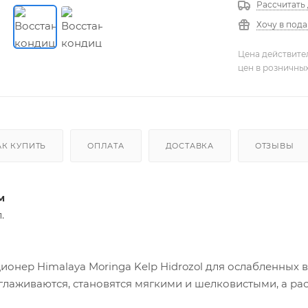
Рассчитать
Хочу в под
Цена действите
цен в розничны
АК КУПИТЬ
ОПЛАТА
ДОСТАВКА
ОТЗЫВЫ
м
.
нер Himalaya Moringa Kelp Hidrozol для ослабленных 
зглаживаются, становятся мягкими и шелковистыми, а ра