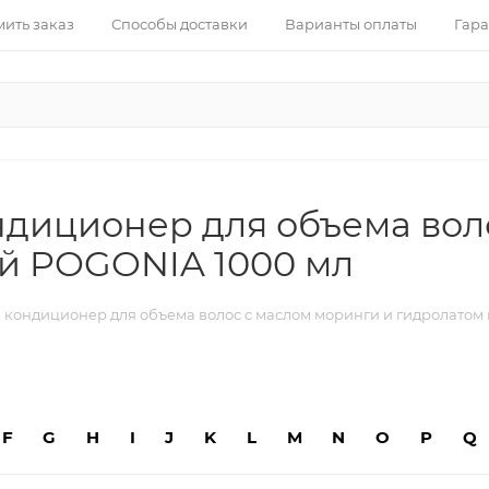
ить заказ
Способы доставки
Варианты оплаты
Гара
диционер для объема вол
ей POGONIA 1000 мл
кондиционер для объема волос с маслом моринги и гидролатом
F
G
H
I
J
K
L
M
N
O
P
Q