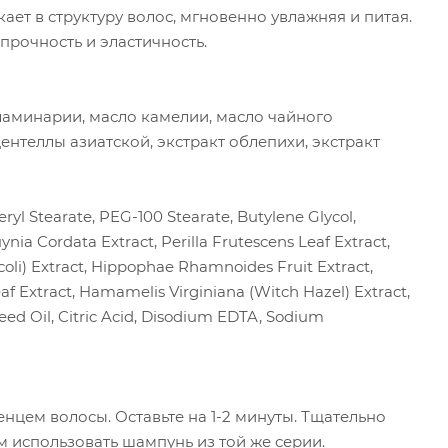
т в структуру волос, мгновенно увлажняя и питая.
прочность и эластичность.
ламинарии, масло камелии, масло чайного
 центеллы азиатской, экстракт облепихи, экстракт
eryl Stearate, PEG-100 Stearate, Butylene Glycol,
ia Cordata Extract, Perilla Frutescens Leaf Extract,
occoli) Extract, Hippophae Rhamnoides Fruit Extract,
af Extract, Hamamelis Virginiana (Witch Hazel) Extract,
Seed Oil, Citric Acid, Disodium EDTA, Sodium
цем волосы. Оставьте на 1-2 минуты. Тщательно
 использовать шампунь из той же серии.