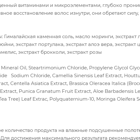
нный витаминами и микроэлементами, глубоко проникае
вное восстановление волос изнутри, они обретают силу, 
 Гималайская каменная соль, масло моринги, экстракт 
тюйни, экстракт портулака, экстракт алоэ вера, экстракт
амелис, экстракт брокколи, экстракт розы
 Mineral Oil, Steartrimonium Chloride, Propylene Glycol Glyc
e Sodium Chloride, Camellia Sinensis Leaf Extract, Houttuyn
act, Centella Asiatica Extract, Brassica Oleracea Italica (Br
Extract, Punica Granatum Fruit Extract, Aloe Barbadensis Le
(Tea Tree) Leaf Extrac, Polyquaternium-10, Moringa Oleifera 
 количество продукта на влажные подсушенные полотен
 Для достижения максимального результата рекомендуем