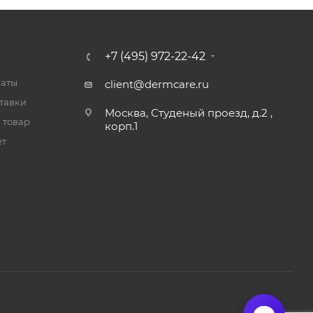
+7 (495) 972-22-42
латы
client@dermcare.ru
тавки
Москва, Студеный проезд, д.2 ,
 товар
корп.1
ет