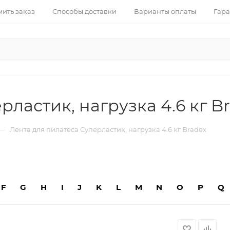
ить заказ
Способы доставки
Варианты оплаты
Гара
рластик, нагрузка 4.6 кг B
—
Лента для пилатеса Суперластик, нагрузка 4.6 кг Bradex
F
G
H
I
J
K
L
M
N
O
P
Q