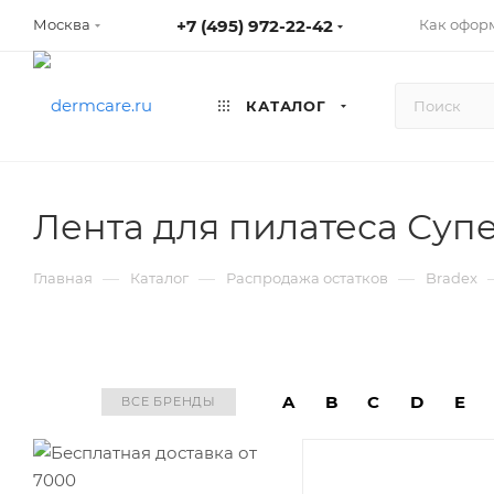
+7 (495) 972-22-42
Как оформ
Москва
КАТАЛОГ
Лента для пилатеса Супе
—
—
—
Главная
Каталог
Распродажа остатков
Bradex
A
B
C
D
E
ВСЕ БРЕНДЫ