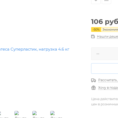
106
руб
-
50
%
Экономи
Нашли деше
Рассчитать
Хочу в под
Цена действите
цен в розничны