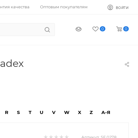
нтия качества
Оптовым покупателям
ВОЙТИ
0
0
radex
R
S
T
U
V
W
X
Z
А-Я
Артикул:
SF 0278