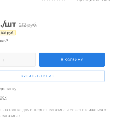
.
/шт
212
руб.
я
106
руб.
вле?
В КОРЗИНУ
КУПИТЬ В 1 КЛИК
 доставку
арок
льна только для интернет-магазина и может отличаться от
х магазинах