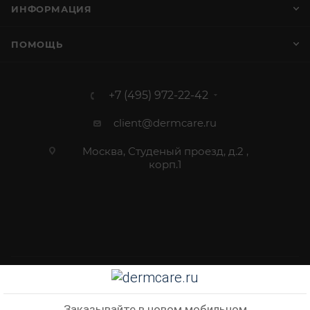
ИНФОРМАЦИЯ
ПОМОЩЬ
+7 (495) 972-22-42
client@dermcare.ru
Москва, Студеный проезд, д.2 ,
корп.1
2012 - 2026 © Dermcare.ru - интернет-магазин косметики
Заказывайте в новом мобильном