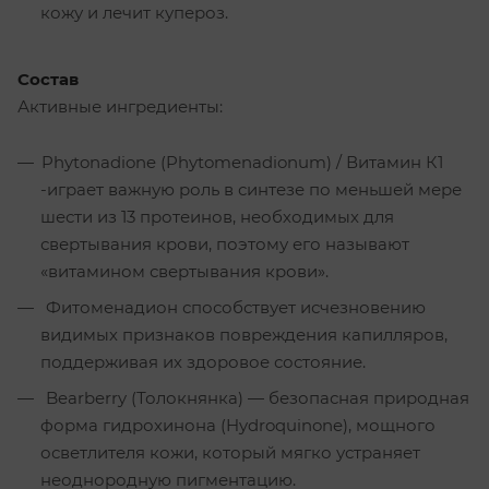
кожу и лечит купероз.
Состав
Активные ингредиенты:
Phytonadione (Phytomenadionum) / Витамин К1
-играет важную роль в синтезе по меньшей мере
шести из 13 протеинов, необходимых для
свертывания крови, поэтому его называют
«витамином свертывания крови».
Фитоменадион способствует исчезновению
видимых признаков повреждения капилляров,
поддерживая их здоровое состояние.
Bearberry (Толокнянка) — безопасная природная
форма гидрохинона (Hydroquinone), мощного
осветлителя кожи, который мягко устраняет
неоднородную пигментацию.