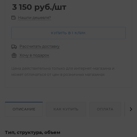
3 150
руб.
/шт
Нашли дешевле?
КУПИТЬ В 1 КЛИК
Рассчитать доставку
Хочу в подарок
Цена действительна только для интернет-магазина и
может отличаться от цен в розничных магазинах
ОПИСАНИЕ
КАК КУПИТЬ
ОПЛАТА
Д
Тип, структура, объем