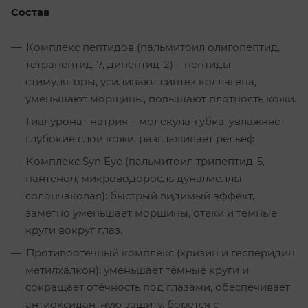
Состав
Комплекс пептидов (пальмитоил олигопептид,
тетрапептид-7, дипептид-2) – пептиды-
стимуляторы, усиливают синтез коллагена,
уменьшают морщины, повышают плотность кожи.
Гиалуронат натрия – молекула-губка, увлажняет
глубокие слои кожи, разглаживает рельеф.
Комплекс Syn Eye (пальмитоил трипептид-5,
пантенол, микроводоросль дуналиеллы
солончаковая): быстрый видимый эффект,
заметно уменьшает морщины, отеки и темные
круги вокруг глаз.
Противоотечный комплекс (хризин и гесперидин
метилхалкон): уменьшает тёмные круги и
сокращает отёчность под глазами, обеспечивает
антиоксидантную защиту, борется с