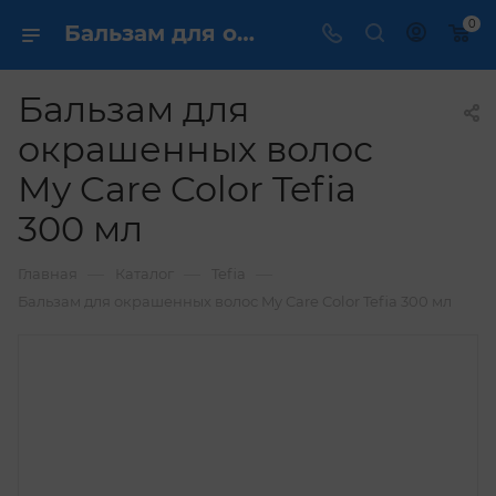
0
Бальзам для окрашенных волос My Care Color Tefia 300 мл купить по выгодной цене в интернет магазине
Бальзам для
окрашенных волос
My Care Color Tefia
300 мл
—
—
—
Главная
Каталог
Tefia
Бальзам для окрашенных волос My Care Color Tefia 300 мл