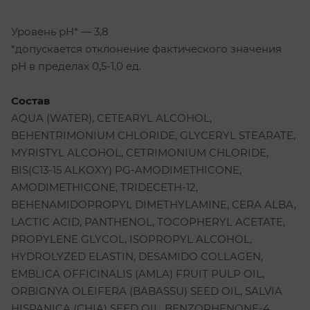
Уровень pH* — 3,8
*допускается отклонение фактического значения
pH в пределах 0,5-1,0 ед.
Состав
AQUA (WATER), CETEARYL ALCOHOL,
BEHENTRIMONIUM CHLORIDE, GLYCERYL STEARATE,
MYRISTYL ALCOHOL, CETRIMONIUM CHLORIDE,
BIS(C13-15 ALKOXY) PG-AMODIMETHICONE,
AMODIMETHICONE, TRIDECETH-12,
BEHENAMIDOPROPYL DIMETHYLAMINE, CERA ALBA,
LACTIC ACID, PANTHENOL, TOCOPHERYL ACETATE,
PROPYLENE GLYCOL, ISOPROPYL ALCOHOL,
HYDROLYZED ELASTIN, DESAMIDO COLLAGEN,
EMBLICA OFFICINALIS (AMLA) FRUIT PULP OIL,
ORBIGNYA OLEIFERA (BABASSU) SEED OIL, SALVIA
HISPANICA (CHIA) SEED OIL, BENZOPHENONE-4,