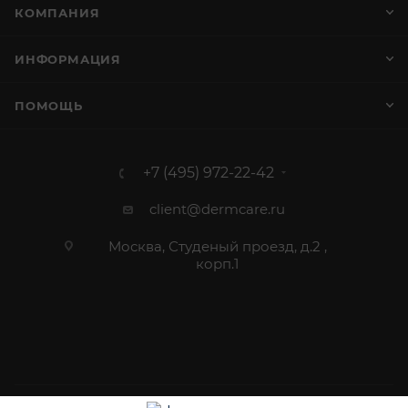
КОМПАНИЯ
ИНФОРМАЦИЯ
ПОМОЩЬ
+7 (495) 972-22-42
client@dermcare.ru
Москва, Студеный проезд, д.2 ,
корп.1