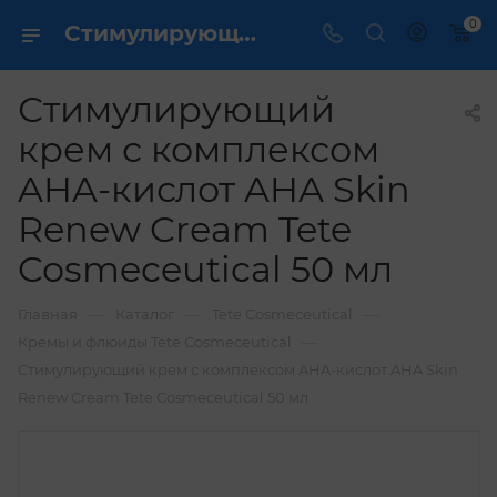
0
Стимулирующий крем с комплексом AHA-кислот AHA Skin Renew Cream Tete Cosmeceutical 50 мл купить по выгодной цене в интернет магазине
Стимулирующий
крем с комплексом
AHA-кислот AHA Skin
Renew Cream Tete
Cosmeceutical 50 мл
—
—
—
Главная
Каталог
Tete Cosmeceutical
—
Кремы и флюиды Tete Cosmeceutical
Стимулирующий крем с комплексом AHA-кислот AHA Skin
Renew Cream Tete Cosmeceutical 50 мл