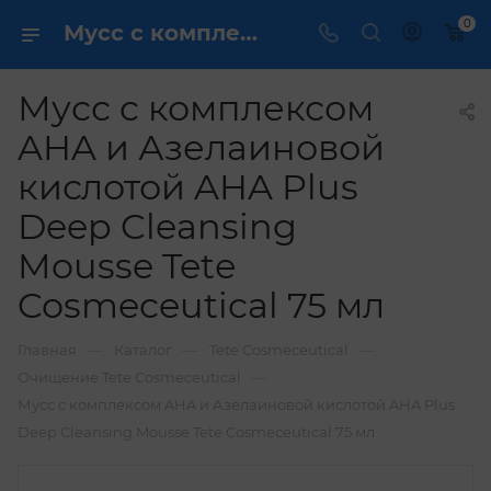
0
Мусс c комплексом AHA и Азелаиновой кислотой AHA Plus Deep Cleansing Mousse Tetе Cosmeceutical 75 мл купить по выгодной цене в интернет магазине
Мусс c комплексом
AHA и Азелаиновой
кислотой AHA Plus
Deep Cleansing
Mousse Tetе
Cosmeceutical 75 мл
—
—
—
Главная
Каталог
Tete Cosmeceutical
—
Очищение Tetе Cosmeceutical
Мусс c комплексом AHA и Азелаиновой кислотой AHA Plus
Deep Cleansing Mousse Tetе Cosmeceutical 75 мл