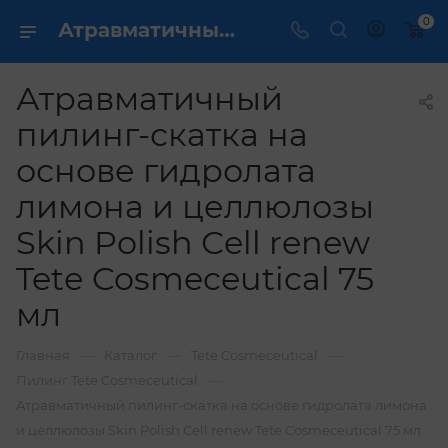
0
Атравматичный пилинг-скатка на основе гидролата лимона и целлюлозы Skin Polish Сell renew Tetе Cosmeceutical 75 мл купить по выгодной цене в интернет магазине
Атравматичный
пилинг-скатка на
основе гидролата
лимона и целлюлозы
Skin Polish Сell renew
Tetе Cosmeceutical 75
мл
—
—
—
Главная
Каталог
Tete Cosmeceutical
—
Пилинг Tetе Cosmeceutical
Атравматичный пилинг-скатка на основе гидролата лимона
и целлюлозы Skin Polish Сell renew Tetе Cosmeceutical 75 мл