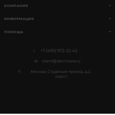
КОМПАНИЯ
ИНФОРМАЦИЯ
ПОМОЩЬ
+7 (495) 972-22-42
client@dermcare.ru
Москва, Студеный проезд, д.2 ,
корп.1