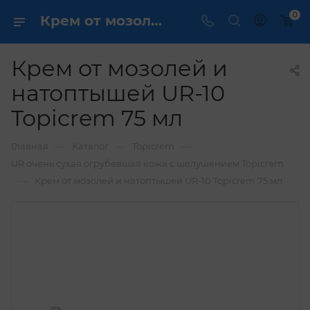
0
Крем от мозолей и натоптышей UR-10 Topicrem 75 мл купить по выгодной цене в интернет магазине
Крем от мозолей и
натоптышей UR-10
Topicrem 75 мл
—
—
—
Главная
Каталог
Topicrem
UR очень сухая огрубевшая кожа с шелушением Topicrem
—
Крем от мозолей и натоптышей UR-10 Topicrem 75 мл