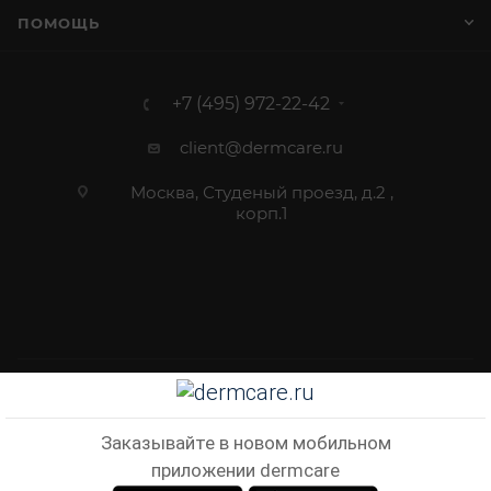
ПОМОЩЬ
+7 (495) 972-22-42
client@dermcare.ru
Москва, Студеный проезд, д.2 ,
корп.1
2012 - 2026 © Dermcare.ru - интернет-магазин косметики
Заказывайте в новом мобильном
приложении dermcare
В КОРЗИНУ