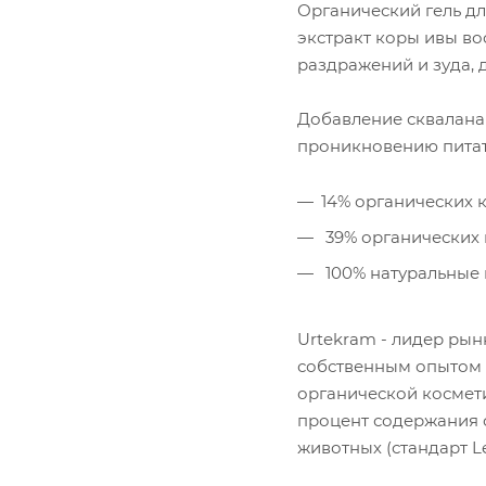
Органический гель д
экстракт коры ивы в
раздражений и зуда,
Добавление сквалана
проникновению питате
14% органических 
39% органических 
100% натуральные 
Urtekram - лидер рын
собственным опытом с
органической космети
процент содержания о
животных (стандарт L