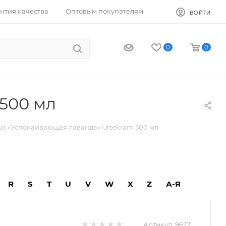
нтия качества
Оптовым покупателям
ВОЙТИ
0
0
 500 мл
уша «Успокаивающая лаванда» Urtekram 500 мл
R
S
T
U
V
W
X
Z
А-Я
Артикул:
9627