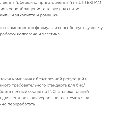
бственный, бережно приготовленный на URTEKRAM
ия кровообращения, а также для снятия
анды и эвкалипта и ромашки.
вных компонентов формулы и способствует лучшему
работку коллагена и эластина.
атская компания с безупречной репутаций и
амого требовательного стандарта для био/
дете полный состав по INCI, а также точный
ля веганов (знак Vegan), не тестируются на
чно переработать.