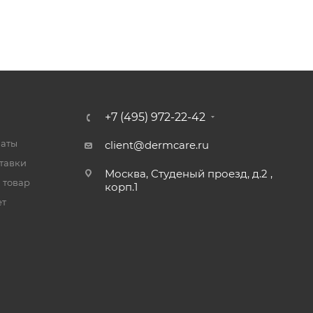
+7 (495) 972-22-42
латы
client@dermcare.ru
тавки
Москва, Студеный проезд, д.2 ,
 товар
корп.1
ет