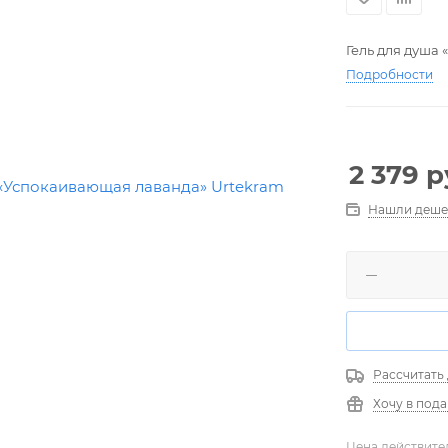
Гель для душа
Подробности
2 379
р
Нашли деше
Рассчитать
Хочу в под
Цена действите