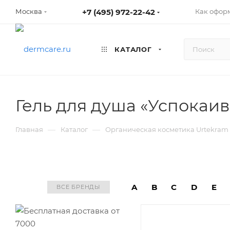
+7 (495) 972-22-42
Как оформ
Москва
КАТАЛОГ
Гель для душа «Успокаи
—
—
Главная
Каталог
Органическая косметика Urtekram
A
B
C
D
E
ВСЕ БРЕНДЫ