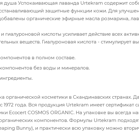
ля душа Успокаивающая лаванда Urtekram содержит со
осстанавливающий защитные функции кожи. Для улучшен
 добавлены органические эфирные масла розмарина, лав
 и гиалуроновой кислоты усиливает действие всех акти
льных веществ. Гиалуроновая кислота - стимулирует вы
компонентов в полном составе.
компонентов без воды и минералов.
ингредиенты.
ка органической косметики в Скандинавских странах. Д
 1972 года. Вся продукция Urtekram имеет сертификат с
ки Ecocert COSMOS ORGANIC. На упаковке вы всегда най
рганических компонентов. Формулы Urtekram подходят д
eaping Bunny), и практически всю упаковку можно втори