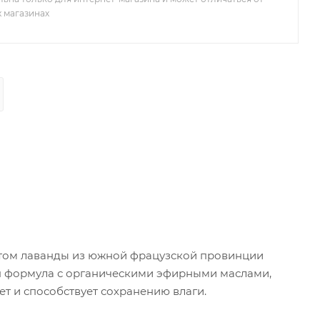
х магазинах
том лаванды из южной фрацузской провинции
я формула с органическими эфирными маслами,
т и способствует сохранению влаги.