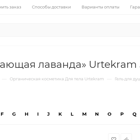
ить заказ
Способы доставки
Варианты оплаты
Гара
вающая лаванда» Urtekram
—
—
Органическая косметика Для тела Urtekram
Гель для д
F
G
H
I
J
K
L
M
N
O
P
Q