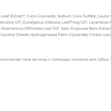
Leaf Extract*, Coco-Glucoside, Sodium Coco-Sulfate, Lauryl 
cutita Oil*, Eucalyptus Globulus Leaf/Twig Oil*, Lavandula An
 Rosmarinus Officinalis Leaf Oil*, Salix Purpurea Bark Extrac
Glyceryl Oleate, Hydrogenated Palm Glycerides Citrate, Lecit
оличество геля на кожу с помощью мочалки или губки. 