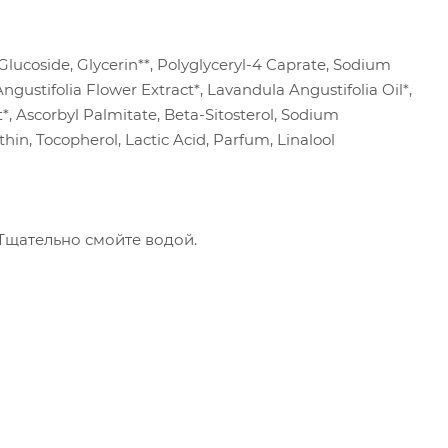
Glucoside, Glycerin**, Polyglyceryl-4 Caprate, Sodium
gustifolia Flower Extract*, Lavandula Angustifolia Oil*,
t*, Ascorbyl Palmitate, Beta-Sitosterol, Sodium
hin, Tocopherol, Lactic Acid, Parfum, Linalool
Тщательно смойте водой.