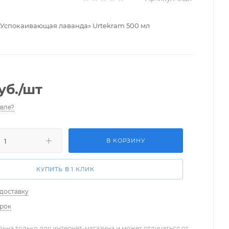
 «Успокаивающая лаванда» Urtekram 500 мл
уб.
/шт
вле?
В КОРЗИНУ
КУПИТЬ В 1 КЛИК
 доставку
арок
льна только для интернет-магазина и может отличаться от