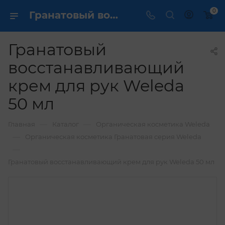
0
Гранатовый восстанавливающий крем для рук Weleda 50 мл купить по выгодной цене в интернет магазине
Гранатовый
восстанавливающий
крем для рук Weleda
50 мл
—
—
Главная
Каталог
Органическая косметика Weleda
—
Органическая косметика Гранатовая серия Weleda
—
Гранатовый восстанавливающий крем для рук Weleda 50 мл