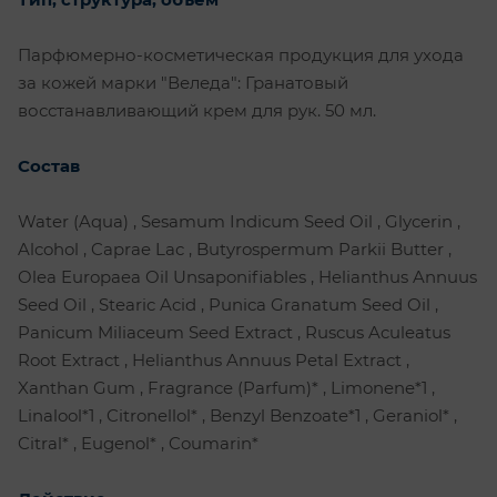
Парфюмерно-косметическая продукция для ухода
за кожей марки "Веледа": Гранатовый
восстанавливающий крем для рук. 50 мл.
Состав
Water (Aqua) , Sesamum Indicum Seed Oil , Glycerin ,
Alcohol , Caprae Lac , Butyrospermum Parkii Butter ,
Olea Europaea Oil Unsaponifiables , Helianthus Annuus
Seed Oil , Stearic Acid , Punica Granatum Seed Oil ,
Panicum Miliaceum Seed Extract , Ruscus Aculeatus
Root Extract , Helianthus Annuus Petal Extract ,
Xanthan Gum , Fragrance (Parfum)* , Limonene*1 ,
Linalool*1 , Citronellol* , Benzyl Benzoate*1 , Geraniol* ,
Citral* , Eugenol* , Coumarin*