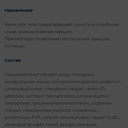
Назначение
Крем для тела предотвращает сухость и огрубение
кожи, возникновение трещин.
Препятствует появлению воспалений, прыщей,
потницы.
Состав
Глицирретинил стеарат, вода, глицерин,
минеральное масло, изопропилмиристат, сорбитол,
цетиловый спирт, глицерил стеарат, цетет-20,
церезин, экстракт листьев алоэ, натрия ацетил-
гиалуронат, сукциноилателоколлаген, сорбитан
стеарат, стеариновая кислота, стеарамид,
диметикон, PVP, натрия цетилсульфат, лаурет-9, BG,
динатрия фосфат, калия фосфат, дикалия