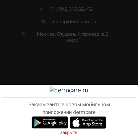
+7 (495) 972-22-42
client@dermcare.ru
Москва, Студеный проезд, д.2 ,
корп.1
2012 - 2026 © Dermcare.ru - интернет-магазин косметики
Заказывайте в новом мобильном
приложении dermcare
В КОРЗИНУ
закрыть
Главная
Кабинет
Корзина
Избранные
Сравнен
Telegram