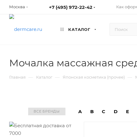
+7 (495) 972-22-42
Как оформ
Москва
КАТАЛОГ
Мочалка массажная сред
—
—
—
Главная
Каталог
Японская косметика (прочее)
A
B
C
D
E
ВСЕ БРЕНДЫ