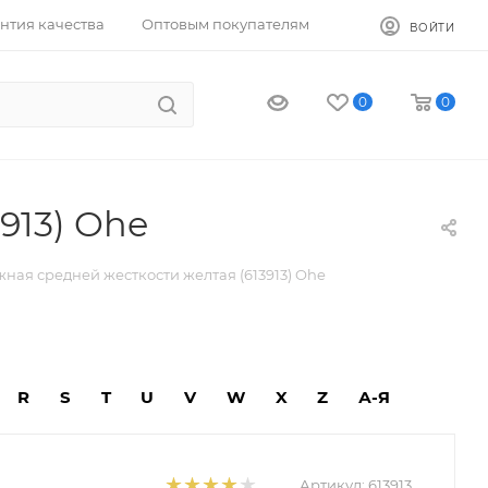
нтия качества
Оптовым покупателям
ВОЙТИ
0
0
913) Ohe
ная средней жесткости желтая (613913) Ohe
R
S
T
U
V
W
X
Z
А-Я
Артикул:
613913