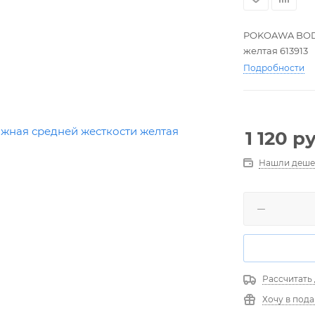
POKOAWA BODY
желтая 613913
Подробности
1 120
ру
Нашли деше
Рассчитать
Хочу в под