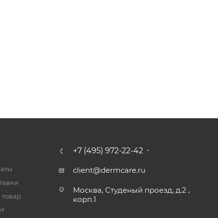
+7 (495) 972-22-42
латы
client@dermcare.ru
тавки
Москва, Студеный проезд, д.2 ,
 товар
корп.1
ет