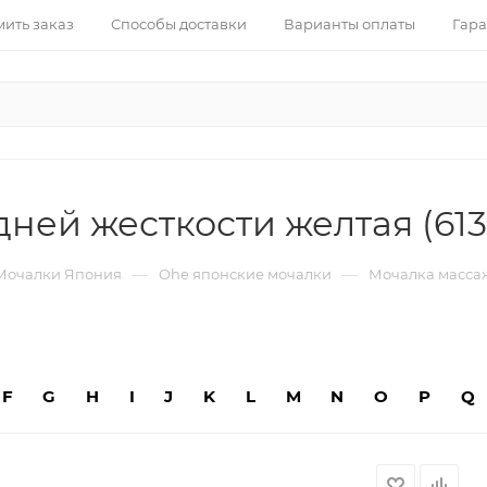
ить заказ
Способы доставки
Варианты оплаты
Гара
ней жесткости желтая (613
—
—
Мочалки Япония
Ohe японские мочалки
Мочалка массаж
F
G
H
I
J
K
L
M
N
O
P
Q