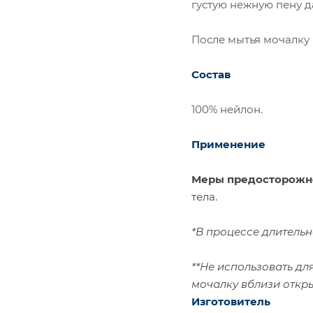
густую нежную пену д
После мытья мочалку 
Состав
100% нейлон.
Применение
Меры предосторожн
тела.
*В процессе длитель
**Не использовать дл
мочалку вблизи откры
Изготовитель