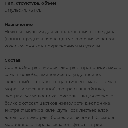
Тип, структура, объем
Эмульсия, 75 мл.
Назначение
Нежная эмульсия для использования после душа
(ванны) предназначена для успокоения участков
кожи, склонных к покраснениям и сухости.
Состав
Состав: Экстракт мирры, экстракт прополиса, масло
семян жожоба, аминокислота ундецелинол,
склероций, экстракт горца птичьего, масло семян
моринги масляничной, экстракт лишайника,
экстракт жимолости каприфоль, глицин соевого
белка экстракт цветков жимолости джапоника,
экстракт цветков календулы, сок листьев алоэ,
аллантоин, экстракт босвелии, витами Е,С, смола
мастикового дерева, сквален, фитат натрия.