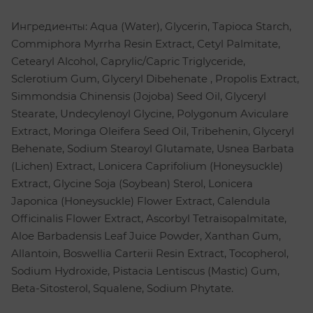
Ингредиенты: Aqua (Water), Glycerin, Tapioca Starch,
Commiphora Myrrha Resin Extract, Cetyl Palmitate,
Cetearyl Alcohol, Caprylic/Capric Triglyceride,
Sclerotium Gum, Glyceryl Dibehenate , Propolis Extract,
Simmondsia Chinensis (Jojoba) Seed Oil, Glyceryl
Stearate, Undecylenoyl Glycine, Polygonum Aviculare
Extract, Moringa Oleifera Seed Oil, Tribehenin, Glyceryl
Behenate, Sodium Stearoyl Glutamate, Usnea Barbata
(Lichen) Extract, Lonicera Caprifolium (Honeysuckle)
Extract, Glycine Soja (Soybean) Sterol, Lonicera
Japonica (Honeysuckle) Flower Extract, Calendula
Officinalis Flower Extract, Ascorbyl Tetraisopalmitate,
Aloe Barbadensis Leaf Juice Powder, Xanthan Gum,
Allantoin, Boswellia Carterii Resin Extract, Tocopherol,
Sodium Hydroxide, Pistacia Lentiscus (Mastic) Gum,
Beta-Sitosterol, Squalene, Sodium Phytate.