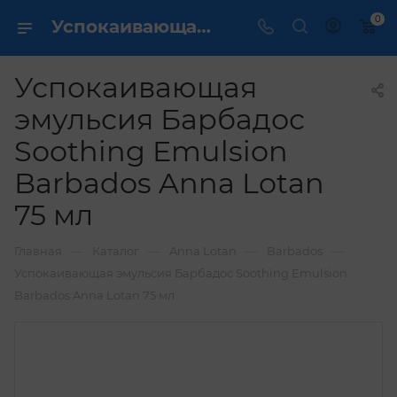
0
Успокаивающая эмульсия Барбадос Soothing Emulsion Barbados Anna Lotan 75 мл купить по выгодной цене в интернет магазине
Успокаивающая
эмульсия Барбадос
Soothing Emulsion
Barbados Anna Lotan
75 мл
—
—
—
—
Главная
Каталог
Anna Lotan
Barbados
Успокаивающая эмульсия Барбадос Soothing Emulsion
Barbados Anna Lotan 75 мл