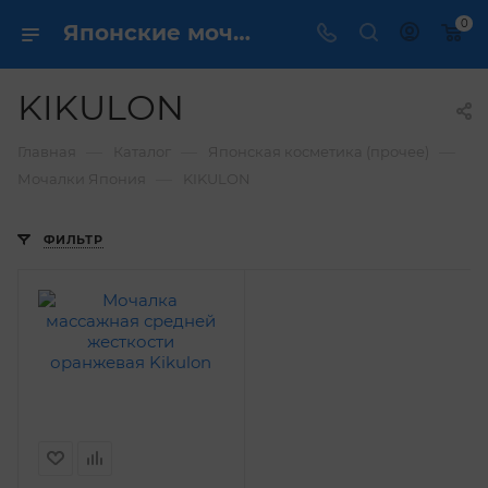
0
Японские мочалки - купить в интернет магазине ✔️ по выгодной цене
KIKULON
—
—
—
Главная
Каталог
Японская косметика (прочее)
—
Мочалки Япония
KIKULON
ФИЛЬТР