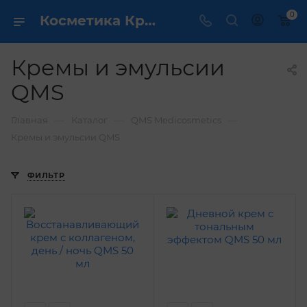
0
Косметика Кремы и эмульсии QMS - купить в интернет магазине ✔️ по выгодной цене
Кремы и эмульсии
QMS
—
—
—
Главная
Каталог
QMS Medicosmetics
Кремы и эмульсии QMS
ФИЛЬТР