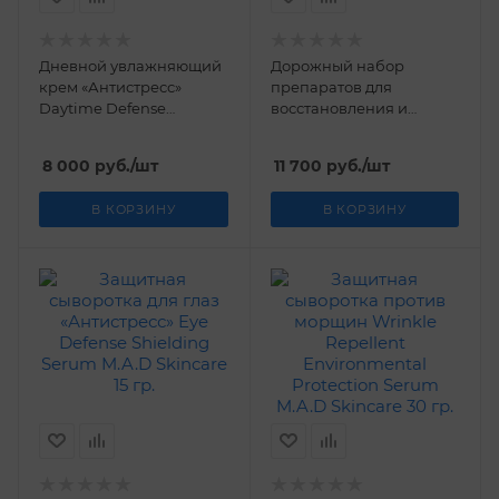
Дневной увлажняющий
Дорожный набор
крем «Антистресс»
препаратов для
Daytime Defense
восстановления и
Shielding Moisturizer
защиты кожи
M.A.D Skincare 50 мл
Environmental Discovery
8 000
руб.
/шт
11 700
руб.
/шт
Kit M.A.D Skincare
60мл+14,7мл+2*28,4мл
В КОРЗИНУ
В КОРЗИНУ