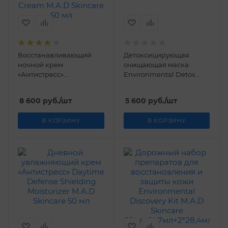
Восстанавливающий
Детоксицирующая
ночной крем
очищающая маска
«Антистресс»
Environmental Detox
Environmental
Mask M.A.D Skincare 60
Destressing Night Cream
гр.
8 600
руб.
/шт
5 600
руб.
/шт
M.A.D Skincare 50 мл
В КОРЗИНУ
В КОРЗИНУ