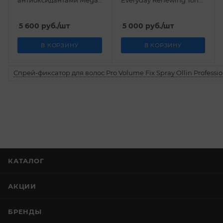
антиоксидантами Mega
Everyday Renewing Toner
Rich Antioxidant
M.A.D Skincare 200 мл
Cleansing Gel M.A.D
5 600
руб.
/шт
5 000
руб.
/шт
Skincare 200 мл
В КОРЗИНУ
В КОРЗИНУ
Спрей-фиксатор для волос Pro Volume Fix Spray Ollin Professio
КАТАЛОГ
АКЦИИ
БРЕНДЫ