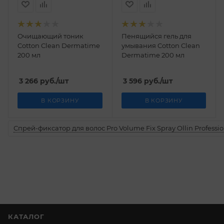
Очищающий тоник
Пенящийся гель для
Cotton Clean Dermatime
умывания Cotton Clean
200 мл
Dermatime 200 мл
3 266
руб.
/шт
3 596
руб.
/шт
В КОРЗИНУ
В КОРЗИНУ
Спрей-фиксатор для волос Pro Volume Fix Spray Ollin Professio
КАТАЛОГ